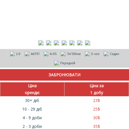
2.0
АКПП
А-95
7л/100км
5 чол
Седан
Передній
Ціна
Ціна за
оренди:
1 добу
30+ діб
23
$
10 - 29 діб
25
$
4 - 9 доби
30
$
2 - 3 доби
35
$