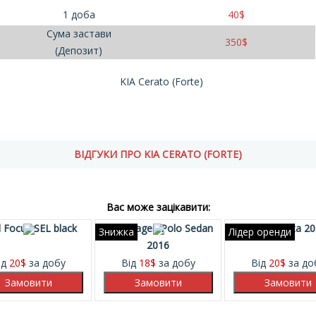
1 доба
40
$
Сума застави
350
$
(Депозит)
KIA Cerato (Forte)
ВІДГУКИ ПРО KIA CERATO (FORTE)
Вас може зацікавити:
 Focus SEL black
Volkswagen Polo Sedan
Ford Fiesta 2
Знижка
Лідер оренди
2016
ід
20
$
за добу
Від
18
$
за добу
Від
20
$
за до