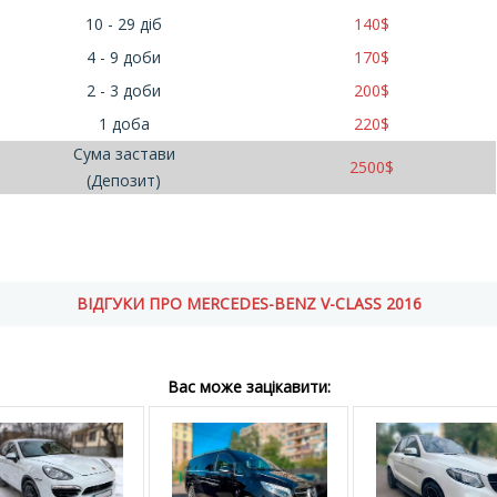
10 - 29 діб
140
$
4 - 9 доби
170
$
2 - 3 доби
200
$
1 доба
220
$
Сума застави
2500
$
(Депозит)
ВІДГУКИ ПРО MERCEDES-BENZ V-CLASS 2016
Вас може зацікавити: