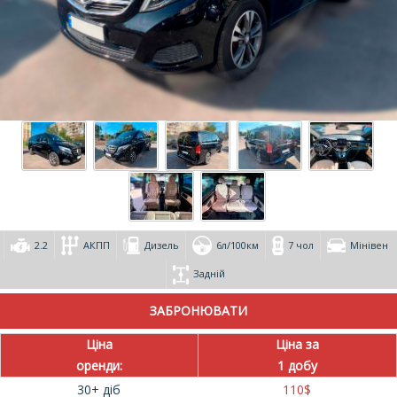
2.2
АКПП
Дизель
6л/100км
7 чол
Мінівен
Задній
Ціна
Ціна за
оренди:
1 добу
30+ діб
110
$