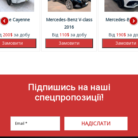
rsche Cayenne
Mercedes-Benz V-class
Mercedes-Benz
2016
ід
200
$
за добу
Від
110
$
за добу
Від
190
$
за д
Підпишись на наші
спецпропозиції!
НАДІСЛАТИ