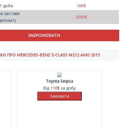
1 доба
188
$
а застави
2000
$
Депозит)
ВІДГУКИ ПРО MERCEDES-BENZ E-CLASS W212 AMG 2015
25%
Toyota Seqoia
Від
110
$
за добу