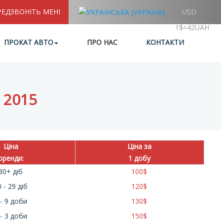
РЕДЗВОНІТЬ МЕНІ
USD
1$=42UAH
ПРОКАТ АВТО
ПРО НАС
КОНТАКТИ
 2015
Ціна
Ціна за
оренди:
1 добу
30+ діб
100
$
 - 29 діб
120
$
 - 9 доби
130
$
 - 3 доби
150
$