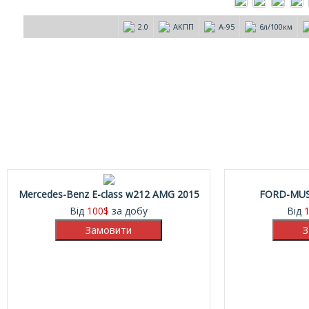
2.0
АКПП
А-95
6л/100км
Mercedes-Benz E-class w212 AMG 2015
FORD-MUS
Від
100
$
за добу
Від