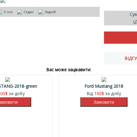
5 чол
Седан
Задній
Сум
(
Вас може зацікавити:
TANG-2018-green
Ford Mustang 2018
100
$
за добу
Від
100
$
за добу