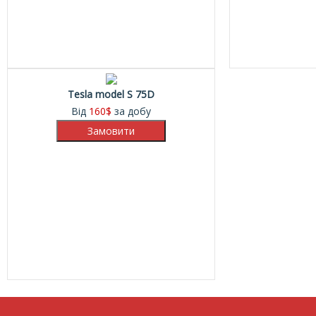
Tesla model S 75D
Від
160
$
за добу