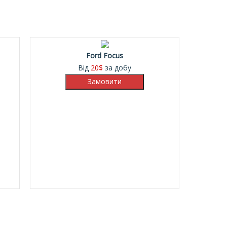
Ford Focus
Від
20
$
за добу