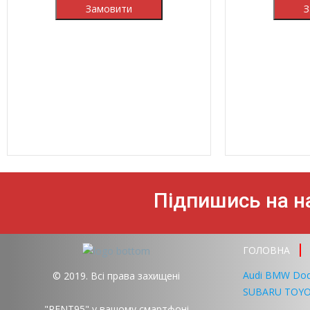
Підпишись на на
ГОЛОВНА
Audi
BMW
Do
© 2019. Всі права захищені
SUBARU
TOY
"RENT95" у вашому смартфоні