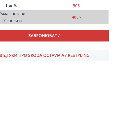
1 доба
50
$
Сума застави
400
$
(Депозит)
ВІДГУКИ ПРО SKODA OCTAVIA A7 RESTYLING