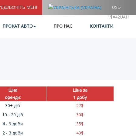
РЕДЗВОНІТЬ МЕНІ
USD
1$=42UAH
ПРОКАТ АВТО
ПРО НАС
КОНТАКТИ
Ціна
Ціна за
оренди:
1 добу
30+ діб
27
$
10 - 29 діб
30
$
4 - 9 доби
35
$
2 - 3 доби
40
$