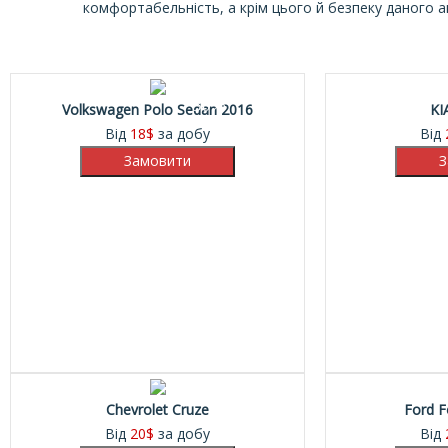
комфортабельність, а крім цього й безпеку даного 
30%
Volkswagen Polo Sedan 2016
KI
Від
18
$
за добу
Від
Chevrolet Cruze
Ford F
Від
20
$
за добу
Від