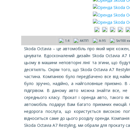
1.4
АКПП
А-95
5л/100 к
Skoda Octavia – це автомобіль про який мріє кожен
цінувати. Вдосконалений дизайн Skoda Octavia A7 R
цьому в машини неповторні лінії та згини, що буду
десятиліть. Окрім того, що Skoda Octavia A7 Restyl
частина. Компанією було передбачено все від найм
було зручно, надійно, а найголовніше приємно. В а
підігрівом. В даному авто можна знайти все, не 
середнього класу. Прокат і оренда авто, такого як 
автомобіль подарує Вам багато приємних емоцій. 
недорога послуга, що користується високою попу
відноситься саме до цього розділу оренди. Компанія
Skoda Octavia A7 Restyling, ми обрали для прокату сам