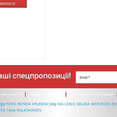
ші спецпропозиції!
ПАРК АВТО
УМОВИ ПРОКАТУ
ЗДАТИ АВТО В ОРЕНДУ
dge
FORD
HONDA
HYUNDAI
Jeep
KIA
LEXUS
MAZDA
MERCEDES-BE
OTA
Tesla
VOLKSWAGEN