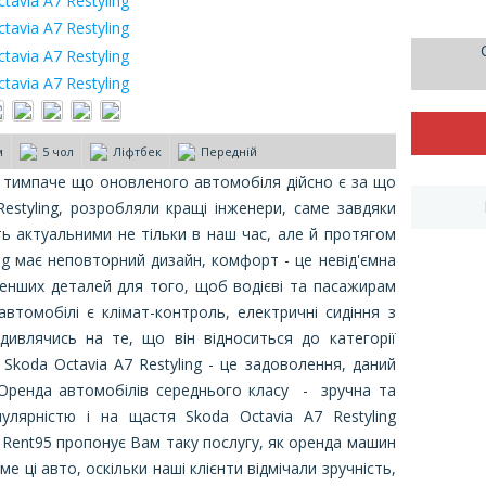
м
5 чол
Ліфтбек
Передній
, тимпаче що оновленого автомобіля дійсно є за що
estyling, розробляли кращі інженери, саме завдяки
ть актуальними не тільки в наш час, але й протягом
ing має неповторний дизайн, комфорт - це невід'ємна
енших деталей для того, щоб водієві та пасажирам
втомобілі є клімат-контроль, електричні сидіння з
дивлячись на те, що він відноситься до категорії
Skoda Octavia A7 Restyling - це задоволення, даний
Оренда автомобілів середнього класу - зручна та
лярністю і на щастя Skoda Octavia A7 Restyling
 Rent95 пропонує Вам таку послугу, як оренда машин
е ці авто, оскільки наші клієнти відмічали зручність,