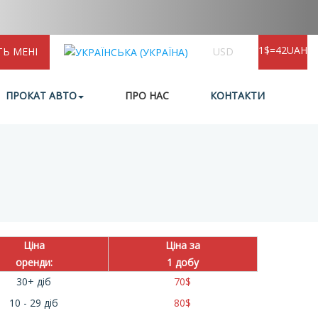
1$=42UAH
ТЬ МЕНІ
USD
ПРОКАТ АВТО
ПРО НАС
КОНТАКТИ
Ціна
Ціна за
оренди:
1 добу
30+ діб
70
$
10 - 29 діб
80
$