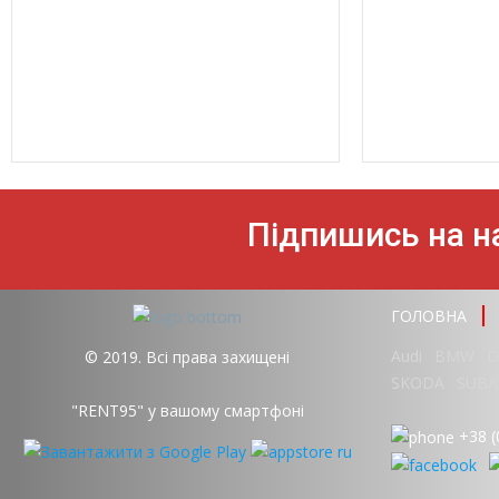
Підпишись на на
ГОЛОВНА
Audi
BMW
D
© 2019. Всі права захищені
SKODA
SUBA
"RENT95" у вашому смартфоні
+38 (