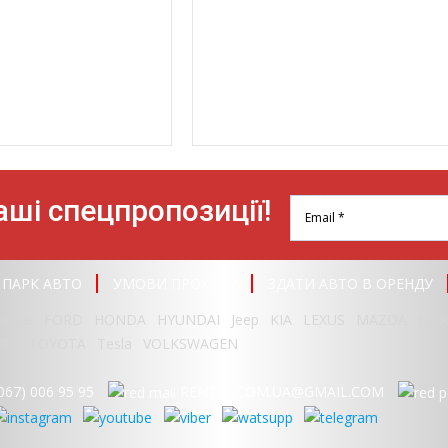
ші спецпропозиції!
ПАРК АВТО
УМОВИ ПРОКАТУ
ЗДАТИ АВТО В ОРЕНДУ
odge
FORD
HONDA
HYUNDAI
Jeep
KIA
LEXUS
MAZDA
MER
RU
TOYOTA
Tesla
VOLKSWAGEN
067) 006 95 95
RENT95.COM.UA@GMAIL.COM