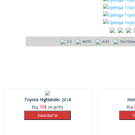
3.5
АКПП
А-95
10л/100к
10%
Toyota Highlander 2016
Hon
Від
70
$
за добу
Від