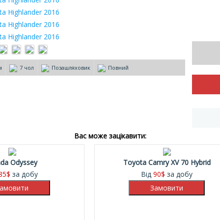
м
7 чол
Позашляховик
Повний
Вас може зацікавити:
da Odyssey
Toyota Camry XV 70 Hybrid
85
$
за добу
Від
90
$
за добу