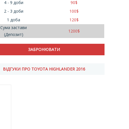
4 - 9 доби
90
$
2 - 3 доби
100
$
1 доба
120
$
Сума застави
1200
$
(Депозит)
ВІДГУКИ ПРО TOYOTA HIGHLANDER 2016