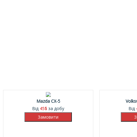
10%
Mazda CX-5
Volk
Від
45
$
за добу
Від