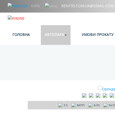
КИЇВ
RENT95.COM.UA@GMAIL.COM
+38 (067) 006 95 95
ГОЛОВНА
АВТОПАРК
УМОВИ ПРОКАТУ
3.5
АКПП
А-95
9л/1