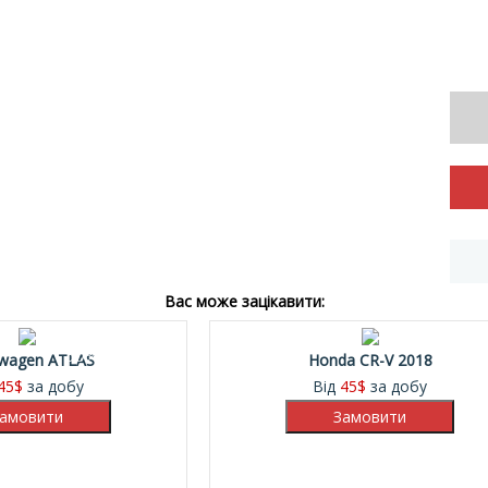
Вас може зацікавити:
30%
swagen ATLAS
Honda CR-V 2018
45
$
за добу
Від
45
$
за добу