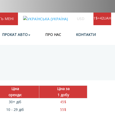
1$=42UAH
ТЬ МЕНІ
USD
ПРОКАТ АВТО
ПРО НАС
КОНТАКТИ
Ціна
Ціна за
оренди:
1 добу
30+ діб
45
$
10 - 29 діб
55
$