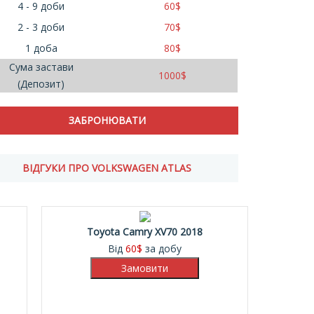
4 - 9 доби
60
$
2 - 3 доби
70
$
1 доба
80
$
Сума застави
1000
$
(Депозит)
ВІДГУКИ ПРО VOLKSWAGEN ATLAS
Toyota Camry XV70 2018
Від
60
$
за добу