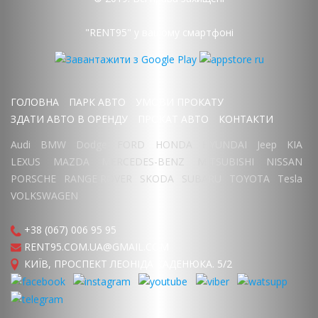
"RENT95" у вашому смартфоні
ГОЛОВНА
ПАРК АВТО
УМОВИ ПРОКАТУ
ЗДАТИ АВТО В ОРЕНДУ
ПРОКАТ АВТО
КОНТАКТИ
Audi
BMW
Dodge
FORD
HONDA
HYUNDAI
Jeep
KIA
LEXUS
MAZDA
MERCEDES-BENZ
MITSUBISHI
NISSAN
PORSCHE
RANGE ROVER
SKODA
SUBARU
TOYOTA
Tesla
VOLKSWAGEN
+38 (067) 006 95 95
RENT95.COM.UA@GMAIL.COM
КИЇВ, ПРОСПЕКТ ЛЕОНІДА КАДЕНЮКА. 5/2