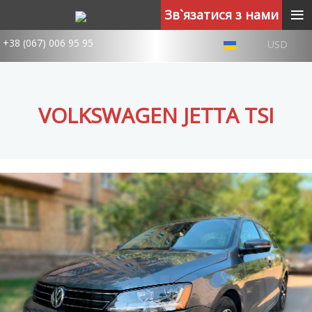
≡
Зв`язатися з нами
+38 (067) 006 95 95
USD
VOLKSWAGEN JETTA TSI