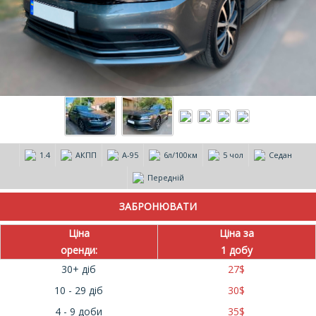
1.4
АКПП
А-95
6л/100км
5 чол
Седан
Передній
Ціна
Ціна за
оренди:
1 добу
30+ діб
27
$
10 - 29 діб
30
$
4 - 9 доби
35
$