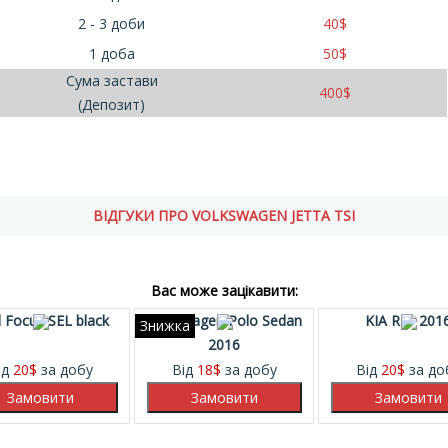
2 - 3 доби
40
$
1 доба
50
$
Сума застави
400
$
(Депозит)
ВІДГУКИ ПРО VOLKSWAGEN JETTA TSI
Вас може зацікавити:
 Focus SEL black
Volkswagen Polo Sedan
KIA RIO 201
Знижка
2016
ід
20
$
за добу
Від
18
$
за добу
Від
20
$
за до