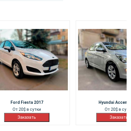
Ford Fiesta 2017
Hyundai Accent 
От
20
$
в сутки
От
20
$
в сутк