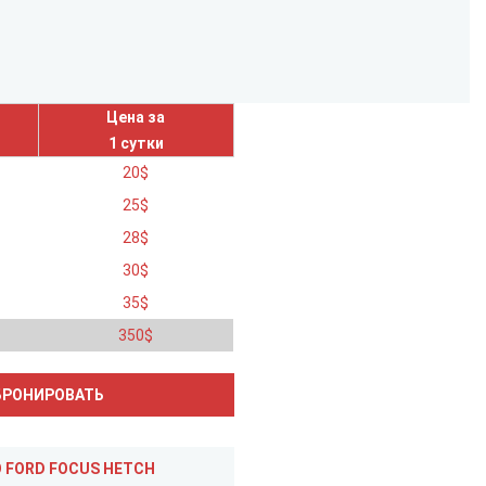
Цена за
1 сутки
20
$
25
$
28
$
30
$
35
$
350
$
ОТЗЫВЫ О FORD FOCUS HETCH