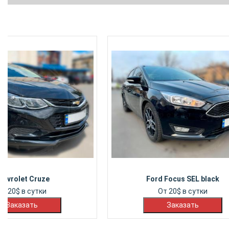
hevrolet Cruze
Ford Focus SEL black
От
20
$
в сутки
От
20
$
в сутки