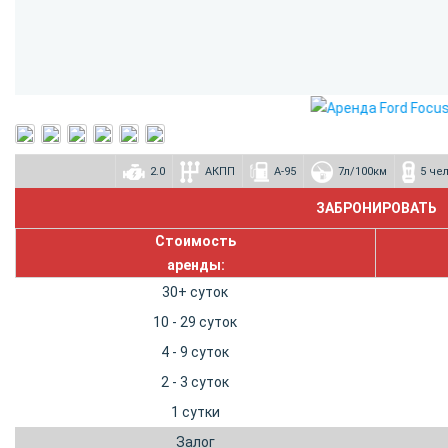
2.0
АКПП
А-95
7л/100км
5 че
Стоимость
аренды:
30+ суток
10 - 29 суток
4 - 9 суток
2 - 3 суток
1 сутки
Залог