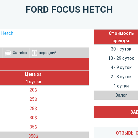
FORD FOCUS HETCH
Стоимость
аренды:
30+ суток
л
Хэтчбек
передний
10 - 29 суток
4 - 9 суток
Цена за
2 - 3 суток
1 сутки
1 сутки
20
$
Залог
25
$
28
$
30
$
35
$
350
$