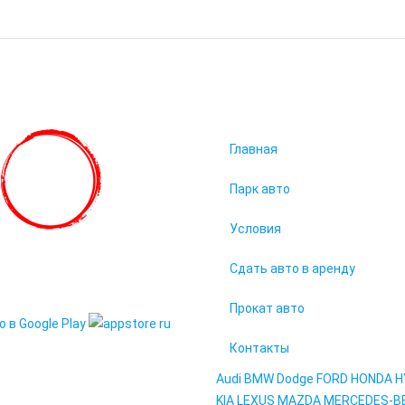
Главная
Парк авто
Условия
9. Все права защищены
Сдать авто в аренду
95" в вашем смартфоне
Прокат авто
Контакты
Audi
BMW
Dodge
FORD
HONDA
H
KIA
LEXUS
MAZDA
MERCEDES-B