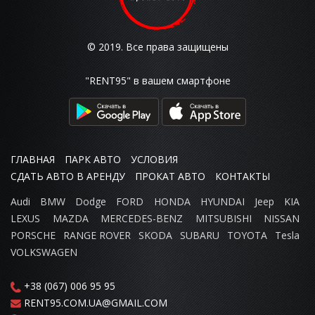
© 2019. Все права защищены
"RENT95" в вашем смартфоне
ГЛАВНАЯ
ПАРК АВТО
УСЛОВИЯ
СДАТЬ АВТО В АРЕНДУ
ПРОКАТ АВТО
КОНТАКТЫ
Audi
BMW
Dodge
FORD
HONDA
HYUNDAI
Jeep
KIA
LEXUS
MAZDA
MERCEDES-BENZ
MITSUBISHI
NISSAN
PORSCHE
RANGE ROVER
SKODA
SUBARU
TOYOTA
Tesla
VOLKSWAGEN
+38 (067) 006 95 95
RENT95.COM.UA@GMAIL.COM