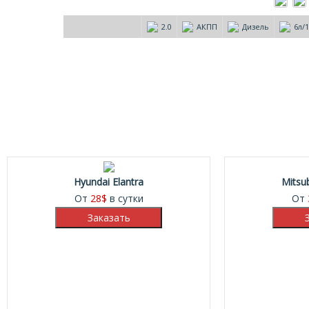
2.0
АКПП
Дизель
6л/
Hyundai Elantra
Mitsu
От
28
$
в сутки
От