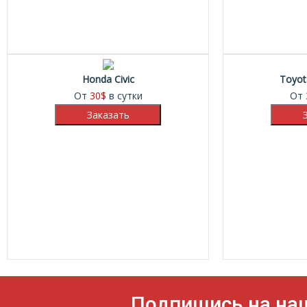
Honda Civic
Toyot
От
30
$
в сутки
От
Подпишись на на