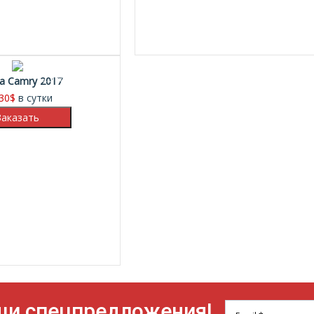
15%
a Camry 2017
30
$
в сутки
ши спецпредложения!