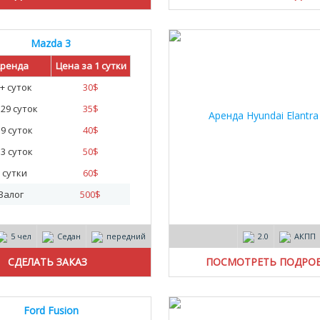
Mazda 3
ренда
Цена за 1 сутки
+ суток
30
$
- 29 суток
35
$
- 9 суток
40
$
- 3 суток
50
$
 сутки
60
$
Залог
500
$
5 чел
Седан
передний
2.0
АКПП
ПОСМОТРЕТЬ ПОДРО
Ford Fusion