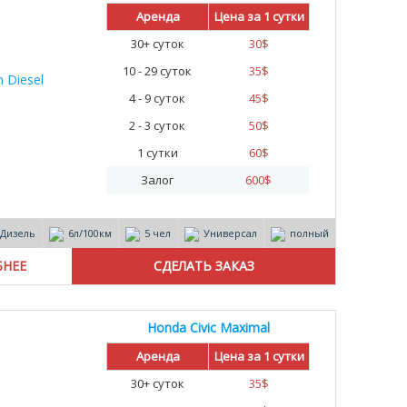
Аренда
Цена за 1 сутки
30+ суток
30
$
10 - 29 суток
35
$
4 - 9 суток
45
$
2 - 3 суток
50
$
1 сутки
60
$
Залог
600
$
Дизель
6л/100км
5 чел
Универсал
полный
БНЕЕ
Honda Civic Maximal
Аренда
Цена за 1 сутки
30+ суток
35
$