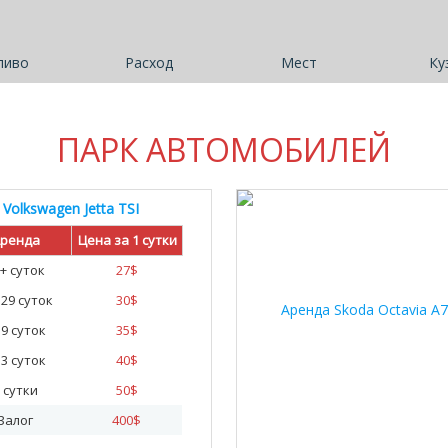
ливо
Расход
Мест
Ку
ПАРК АВТОМОБИЛЕЙ
Volkswagen Jetta TSI
20
ренда
Цена за 1 сутки
+ суток
27
$
- 29 суток
30
$
- 9 суток
35
$
- 3 суток
40
$
 сутки
50
$
Залог
400
$