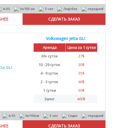
А-95
5л/100 км
5 чел
Лифтбек
передний
БНЕЕ
Volkswagen Jetta GLI
Аренда
Цена за 1 сутки
30+ суток
27
$
10 - 29 суток
30
$
4 - 9 суток
35
$
2 - 3 суток
40
$
1 сутки
50
$
Залог
400
$
А-95
6л/100км
5 чел
Седан
передний
БНЕЕ