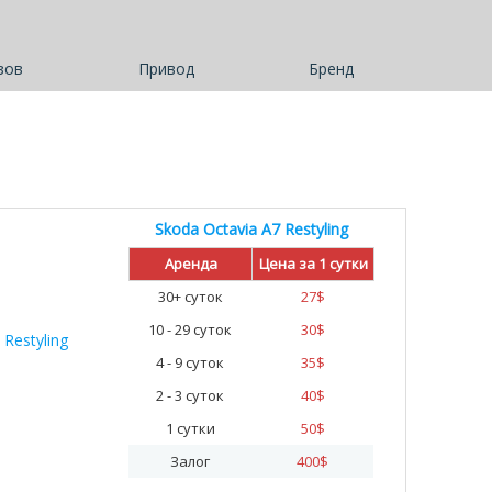
зов
Привод
Бренд
Skoda Octavia A7 Restyling
%
Аренда
Цена за 1 сутки
30+ суток
27
$
10 - 29 суток
30
$
4 - 9 суток
35
$
2 - 3 суток
40
$
1 сутки
50
$
Залог
400
$