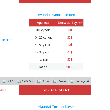
Hyundai Elantra Limited
Аренда
Цена за 1 сутки
30+ суток
30
$
10 - 29 суток
35
$
4 - 9 суток
40
$
2 - 3 суток
45
$
1 сутки
55
$
Залог
500
$
А-95
7л/100км
5 чел
Седан
передний
БНЕЕ
Hyundai Tucson Diesel