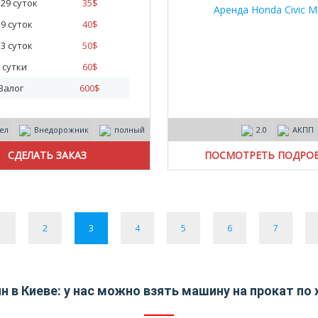
- 29 суток
35
$
- 9 суток
40
$
- 3 суток
50
$
 сутки
60
$
Залог
600
$
чел
Внедорожник
полный
2.0
АКПП
ПОСМОТРЕТЬ ПОДРО
1
2
3
4
5
6
7
 в Киеве: у нас можно взять машину на прокат по