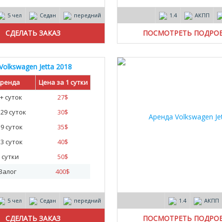
5 чел
Седан
передний
1.4
АКПП
ПОСМОТРЕТЬ ПОДРО
Volkswagen Jetta 2018
ренда
Цена за 1 сутки
+ суток
27
$
- 29 суток
30
$
- 9 суток
35
$
- 3 суток
40
$
 сутки
50
$
Залог
400
$
5 чел
Седан
передний
1.4
АКПП
ПОСМОТРЕТЬ ПОДРО