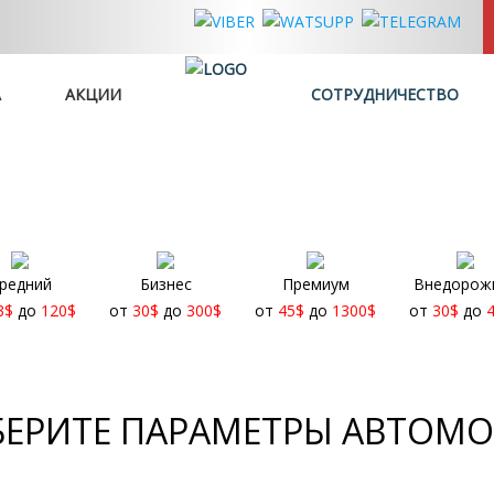
А
АКЦИИ
СОТРУДНИЧЕСТВО
редний
Бизнес
Премиум
Внедорож
3
$
до
120
$
от
30
$
до
300
$
от
45
$
до
1300
$
от
30
$
до
ЕРИТЕ ПАРАМЕТРЫ АВТОМ