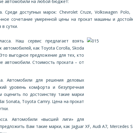
ые автомобили на любой бюджет:
 Среди доступных марок: Chevrolet Cruze, Volkswagen Polo, M
ичное сочетание умеренной цены на прокат машины и достойн
 в сутки.
ласса. Наш сервис предлагает взять
 автомобилей, как Toyota Corolla, Skoda
. Это выгодное предложение для тех, кто
е автомобили. Стоимость проката – от
са. Автомобили для решения деловых
кий уровень комфорта и безупречная
м оценить по достоинству такие марки
dai Sonata, Toyota Camry. Цена на прокат
тки.
асса. Автомобили «высшей лиги» для
редложить Вам такие марки, как Jaguar XF, Audi A7, Mercedes S