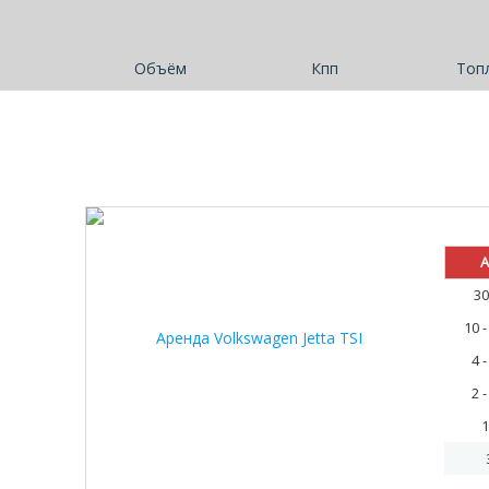
Объём
Кпп
Топ
А
30
10 
4 
2 
1