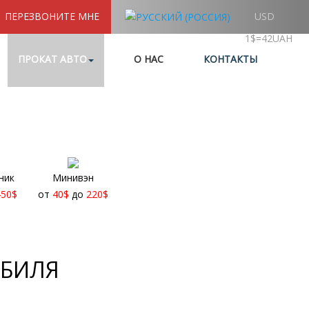
ПЕРЕЗВОНИТЕ МНЕ
USD
1$=42UAH
ПРОКАТ АВТО
О НАС
КОНТАКТЫ
ник
Минивэн
450
$
от
40
$
до
220
$
ОБИЛЯ