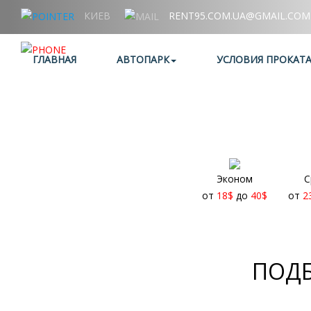
КИЕВ
RENT95.COM.UA@GMAIL.COM
+38 (067) 006 95 95
ГЛАВНАЯ
АВТОПАРК
УСЛОВИЯ ПРОКАТ
Эконом
С
от
18
$
до
40
$
от
2
ПОДБ