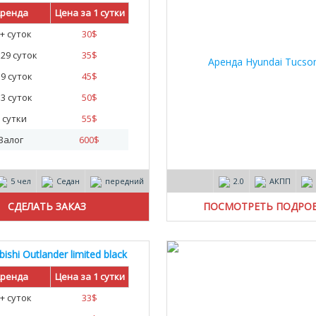
ренда
Цена за 1 сутки
+ суток
30
$
- 29 суток
35
$
- 9 суток
45
$
- 3 суток
50
$
 сутки
55
$
Залог
600
$
5 чел
Седан
передний
2.0
АКПП
ПОСМОТРЕТЬ ПОДРО
bishi Outlander limited black
edition
ренда
Цена за 1 сутки
+ суток
33
$