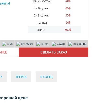
10 - 29 суток
40
$
4 - 9 суток
45
$
2 - 3 суток
55
$
1 сутки
60
$
Залог
600
$
А-95
8л/100км
5 чел
Седан
передний
БНЕЕ
8
ВПЕРЁД
В КОНЕЦ
 хорошей цене