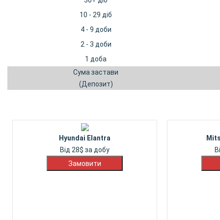
30+ діб
10 - 29 діб
4 - 9 доби
2 - 3 доби
1 доба
Сума застави
(Депозит)
Hyundai Elantra
Mit
Від
28
$
за добу
В