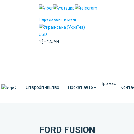
Передзвоніть мені
USD
1$=42UAH
Про нас
Співробітництво
Прокат авто
Конта
FORD FUSION