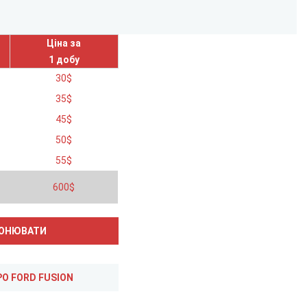
Ціна за
1 добу
30
$
35
$
45
$
50
$
55
$
600
$
ВІДГУКИ ПРО FORD FUSION