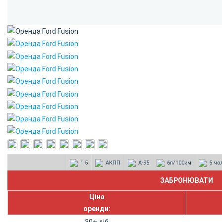
1.5
АКПП
А-95
6л/100км
5 чо
Ціна
оренди: