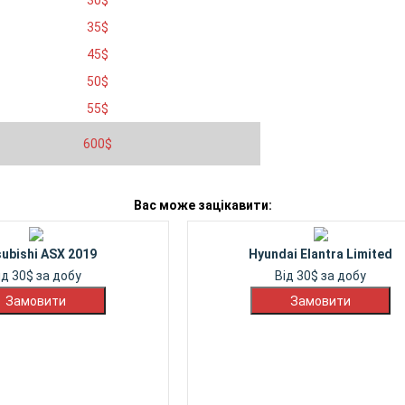
30
$
35
$
45
$
50
$
55
$
600
$
Вас може зацікавити:
subishi ASX 2019
Hyundai Elantra Limited
ід
30
$
за добу
Від
30
$
за добу