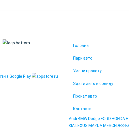
Головна
19. Всі права захищені
Парк авто
95" у вашому смартфоні
Умови прокату
Здати авто в оренду
Прокат авто
Контакти
Audi
BMW
Dodge
FORD
HONDA
H
KIA
LEXUS
MAZDA
MERCEDES-B