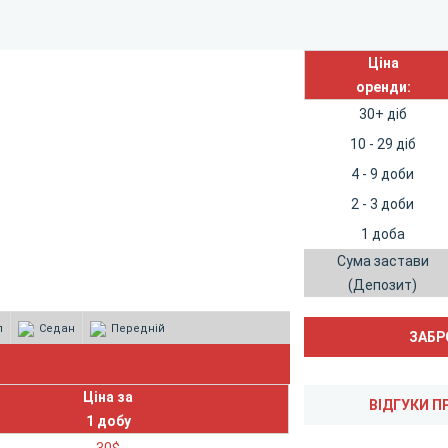
Ціна
оренди:
30+ діб
10 - 29 діб
4 - 9 доби
2 - 3 доби
1 доба
Сума застави
(Депозит)
л
Седан
Передній
Ціна за
1 добу