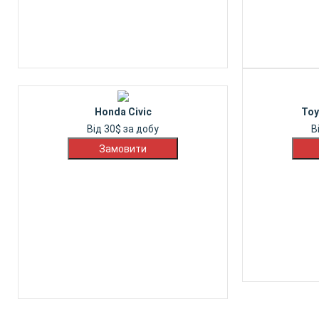
Honda Civic
Toy
Від
30
$
за добу
В