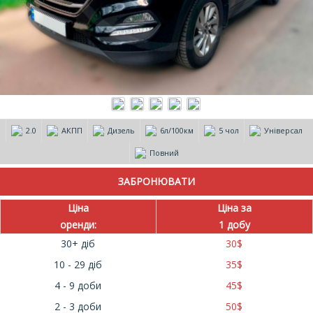
2.0
АКПП
Дизель
6л/100км
5 чол
Універсал
Повний
Ціна
Ціна за
оренди:
1 добу
30+ діб
30
$
10 - 29 діб
35
$
4 - 9 доби
45
$
2 - 3 доби
50
$