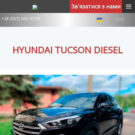
≡
Зв`язатися з нами
+38 (067) 006 95 95
USD
HYUNDAI TUCSON DIESEL