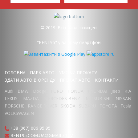
© 2019. Всі права захищені
"RENT95" у вашому смартфоні
ГОЛОВНА
ПАРК АВТО
УМОВИ ПРОКАТУ
ЗДАТИ АВТО В ОРЕНДУ
ПРОКАТ АВТО
КОНТАКТИ
Audi
BMW
Dodge
FORD
HONDA
HYUNDAI
Jeep
KIA
LEXUS
MAZDA
MERCEDES-BENZ
MITSUBISHI
NISSAN
PORSCHE
RANGE ROVER
SKODA
SUBARU
TOYOTA
Tesla
VOLKSWAGEN
+38 (067) 006 95 95
RENT95.COM.UA@GMAIL.COM