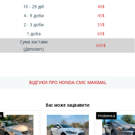
10 - 29 діб
40
$
4 - 9 доби
45
$
2 - 3 доби
55
$
1 доба
60
$
Сума застави
600
$
(Депозит)
ВІДГУКИ ПРО HONDA CIVIC MAXIMAL
Вас може зацікавити:
а
Новинка