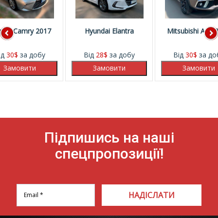
ota Camry 2017
Hyundai Elantra
Mitsubishi ASX 
ід
30
$
за добу
Від
28
$
за добу
Від
30
$
за до
Підпишись на наші
спецпропозиції!
НАДІСЛАТИ