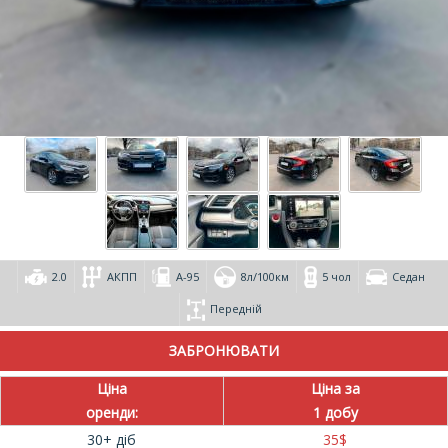
2.0
АКПП
А-95
8л/100км
5 чол
Седан
Передній
Ціна
Ціна за
оренди:
1 добу
30+ діб
35
$