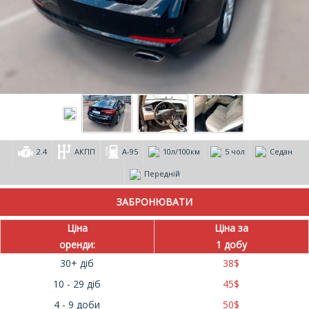
2.4
АКПП
А-95
10л/100км
5 чол
Седан
Передній
Ціна
Ціна за
оренди:
1 добу
30+ діб
38
$
10 - 29 діб
45
$
4 - 9 доби
50
$