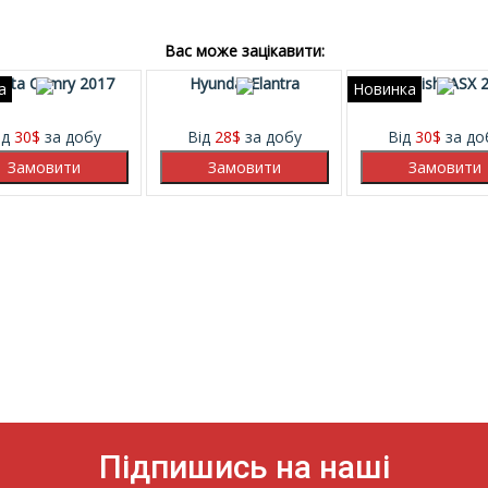
Вас може зацікавити:
ota Camry 2017
Hyundai Elantra
Mitsubishi ASX 
а
Новинка
ід
30
$
за добу
Від
28
$
за добу
Від
30
$
за до
Підпишись на наші