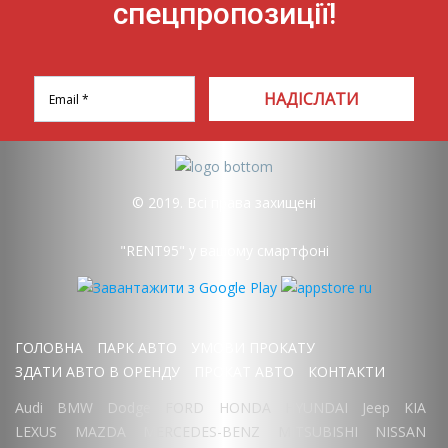
спецпропозиції!
НАДІСЛАТИ
© 2019. Всі права захищені
"RENT95" у вашому смартфоні
ГОЛОВНА
ПАРК АВТО
УМОВИ ПРОКАТУ
ЗДАТИ АВТО В ОРЕНДУ
ПРОКАТ АВТО
КОНТАКТИ
Audi
BMW
Dodge
FORD
HONDA
HYUNDAI
Jeep
KIA
LEXUS
MAZDA
MERCEDES-BENZ
MITSUBISHI
NISSAN