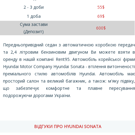
2 - 3 доби
55
$
1 доба
69
$
Сума застави
600
$
(Депозит)
Передньопривідний седан з автоматичною коробкою передач
та 2,4 літровим бензиновим двигуном Ви можете взяти в
оренду в нашій компанії Rent95. Автомобіль корейської фірми
Hyundai Motor Company Hyundai Sonata - втілення витонченості
преміального стилю автомобілів Hyundai. Автомобіль має
просторий салон та великий багажник, а також: м'яку підвіку,
що забезпечує комфортне та плавне пересування
подорожуючи дорогами України.
ВІДГУКИ ПРО HYUNDAI SONATA