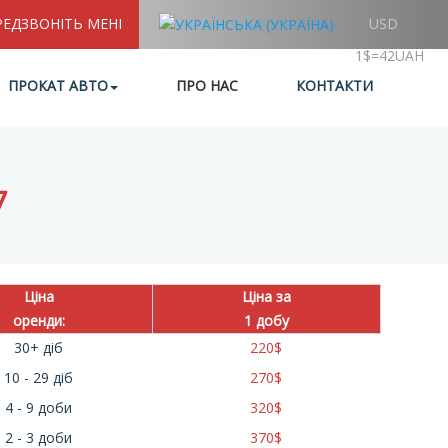
РЕДЗВОНІТЬ МЕНІ
USD
1$=42UAH
ПРОКАТ АВТО
ПРО НАС
КОНТАКТИ
7
Ціна
Ціна за
оренди:
1 добу
30+ діб
220
$
10 - 29 діб
270
$
4 - 9 доби
320
$
2 - 3 доби
370
$