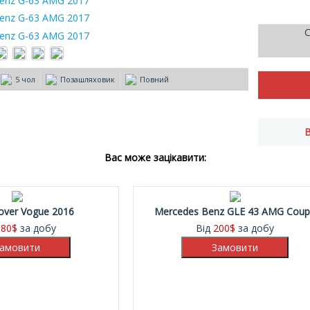
С
5 чол
Позашляховик
Повний
Вас може зацікавити:
over Vogue 2016
Mercedes Benz GLE 43 AMG Cou
180
$
за добу
Від
200
$
за добу