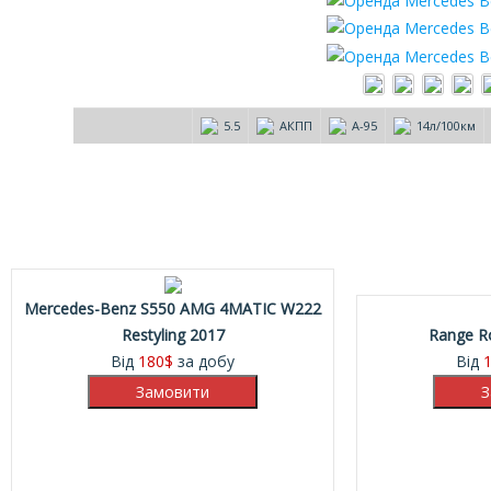
5.5
АКПП
А-95
14л/100км
Mercedes-Benz S550 AMG 4MATIC W222
Restyling 2017
Range R
Від
180
$
за добу
Від