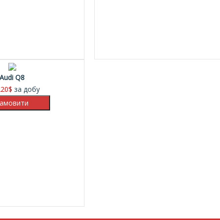
Audi Q8
220
$
за добу