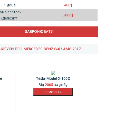
1 доба
400
$
ума застави
3000
$
(Депозит)
ВІДГУКИ ПРО MERCEDES BENZ G-63 AMG 2017
pe
Tesla-Model-X-100D
Від
200
$
за добу