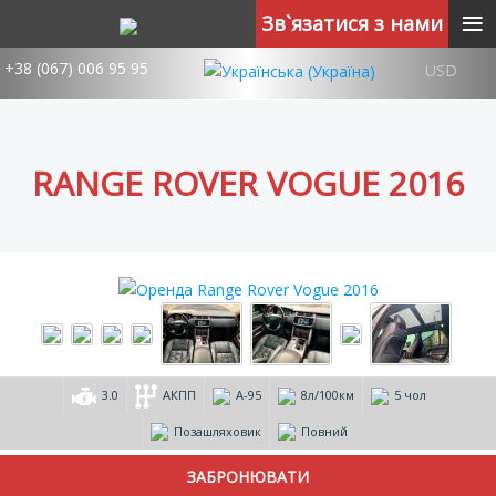
≡
Зв`язатися з нами
+38 (067) 006 95 95
USD
RANGE ROVER VOGUE 2016
3.0
АКПП
А-95
8л/100км
5 чол
Позашляховик
Повний