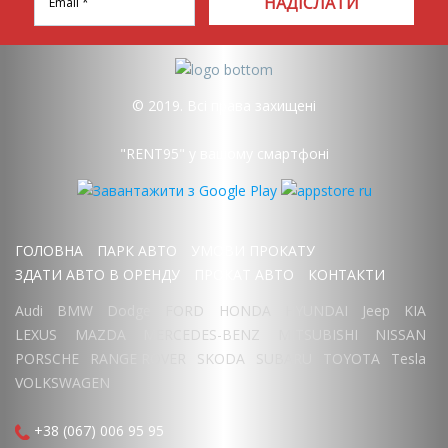
НАДІСЛАТИ
© 2019. Всі права захищені
"RENT95" у вашому смартфоні
ГОЛОВНА
ПАРК АВТО
УМОВИ ПРОКАТУ
ЗДАТИ АВТО В ОРЕНДУ
ПРОКАТ АВТО
КОНТАКТИ
Audi
BMW
Dodge
FORD
HONDA
HYUNDAI
Jeep
KIA
LEXUS
MAZDA
MERCEDES-BENZ
MITSUBISHI
NISSAN
PORSCHE
RANGE ROVER
SKODA
SUBARU
TOYOTA
Tesla
VOLKSWAGEN
+38 (067) 006 95 95