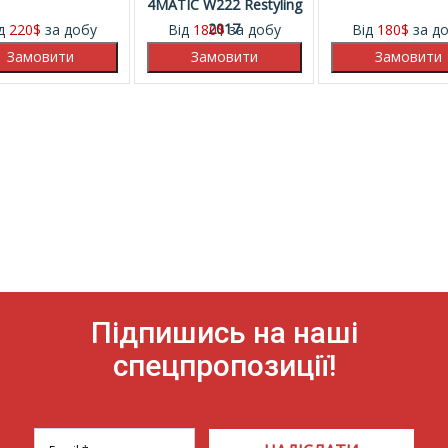
4MATIC W222 Restyling
2017
ід
220
$
за добу
Від
180
$
за добу
Від
180
$
за д
Підпишись на наші
спецпропозиції!