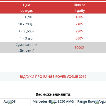
Ціна
Ціна за
оренди:
1 добу
30+ діб
180
$
10 - 29 діб
240
$
4 - 9 доби
280
$
1 - 3 діб
300
$
Сума застави
3000
$
(Депозит)
ВІДГУКИ ПРО RANGE ROVER VOGUE 2016
Вас може зацікавити:
Audi Q8
Mercedes-Benz S550 AMG
Range Rover Vogu