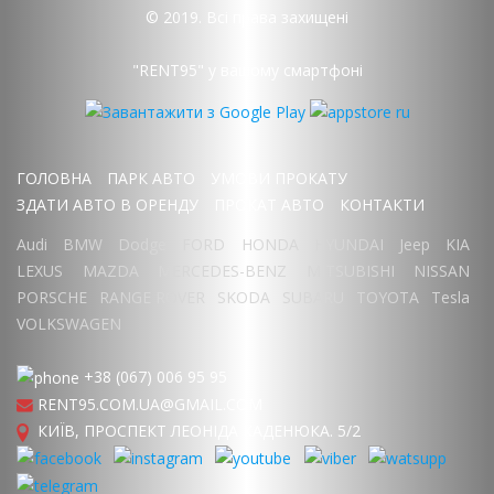
© 2019. Всі права захищені
"RENT95" у вашому смартфоні
ГОЛОВНА
ПАРК АВТО
УМОВИ ПРОКАТУ
ЗДАТИ АВТО В ОРЕНДУ
ПРОКАТ АВТО
КОНТАКТИ
Audi
BMW
Dodge
FORD
HONDA
HYUNDAI
Jeep
KIA
LEXUS
MAZDA
MERCEDES-BENZ
MITSUBISHI
NISSAN
PORSCHE
RANGE ROVER
SKODA
SUBARU
TOYOTA
Tesla
VOLKSWAGEN
+38 (067) 006 95 95
RENT95.COM.UA@GMAIL.COM
КИЇВ, ПРОСПЕКТ ЛЕОНІДА КАДЕНЮКА. 5/2