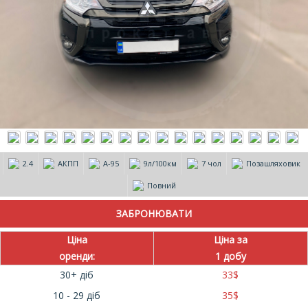
2.4
АКПП
А-95
9л/100км
7 чол
Позашляховик
Повний
Ціна
Ціна за
оренди:
1 добу
30+ діб
33
$
10 - 29 діб
35
$