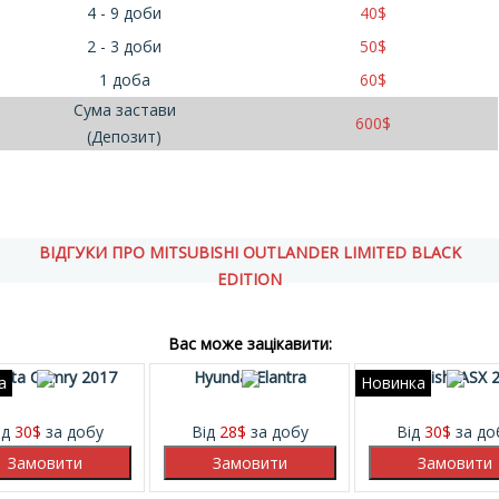
4 - 9 доби
40
$
2 - 3 доби
50
$
1 доба
60
$
Сума застави
600
$
(Депозит)
ВІДГУКИ ПРО MITSUBISHI OUTLANDER LIMITED BLACK
EDITION
Вас може зацікавити:
ota Camry 2017
Hyundai Elantra
Mitsubishi ASX 
а
Новинка
ід
30
$
за добу
Від
28
$
за добу
Від
30
$
за до