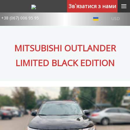
≡
Зв`язатися з нами
+38 (067) 006 95 95
USD
MITSUBISHI OUTLANDER
LIMITED BLACK EDITION