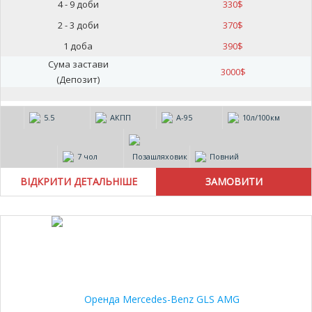
4 - 9 доби
330
$
2 - 3 доби
370
$
1 доба
390
$
Сума застави
3000
$
(Депозит)
5.5
АКПП
А-95
10л/100км
7 чол
Позашляховик
Повний
ВІДКРИТИ ДЕТАЛЬНІШЕ