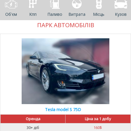
Об'єм
Кпп
Паливо
Витрата
Місць
Кузов
ПАРК АВТОМОБІЛІВ
Tesla model S 75D
Оренда
Ціна за 1 добу
30+ діб
160
$