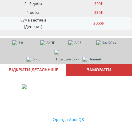
2 - 3 доби
300
$
1 доба
330
$
Сума застави
3000
$
(Депозит)
3.0
АКПП
А-95
9л/100км
5 чол
Позашляховик
Повний
ВІДКРИТИ ДЕТАЛЬНІШЕ