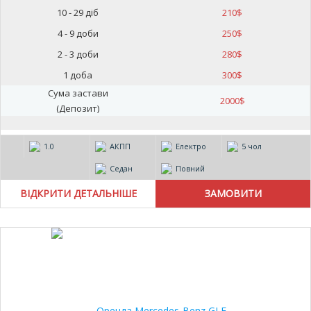
10 - 29 діб
210
$
4 - 9 доби
250
$
2 - 3 доби
280
$
1 доба
300
$
Сума застави
2000
$
(Депозит)
1.0
АКПП
Електро
5 чол
Седан
Повний
ВІДКРИТИ ДЕТАЛЬНІШЕ