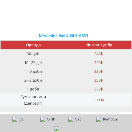
Mercedes-Benz GLS AMG
Оренда
Ціна за 1 добу
30+ діб
240
$
10 - 29 діб
290
$
4 - 9 доби
330
$
2 - 3 доби
350
$
1 доба
370
$
Сума застави
3000
$
(Депозит)
5.5
АКПП
А-95
10л/100км