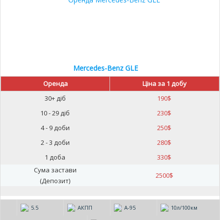
Mercedes-Benz GLE
Оренда
Ціна за 1 добу
30+ діб
190
$
10 - 29 діб
230
$
4 - 9 доби
250
$
2 - 3 доби
280
$
1 доба
330
$
Сума застави
2500
$
(Депозит)
5.5
АКПП
А-95
10л/100км