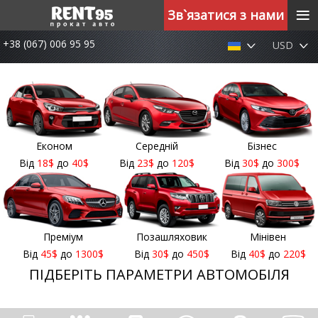
≡
Зв`язатися з нами
+38 (067) 006 95 95
USD
Економ
Середній
Бізнес
Від
18
$
до
40
$
Від
23
$
до
120
$
Від
30
$
до
300
$
Преміум
Позашляховик
Мінівен
Від
45
$
до
1300
$
Від
30
$
до
450
$
Від
40
$
до
220
$
ПІДБЕРІТЬ ПАРАМЕТРИ АВТОМОБІЛЯ