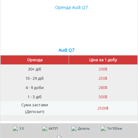
Audi Q7
Оренда
Ціна за 1 добу
30+ діб
200
$
10 - 29 діб
250
$
4 - 9 доби
280
$
1 - 3 діб
300
$
Сума застави
2500
$
(Депозит)
3.0
АКПП
Дизель
7л/100км