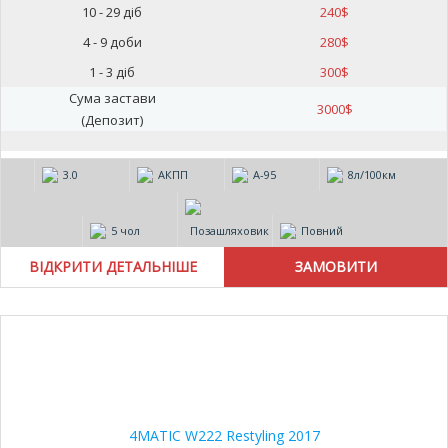
10 - 29 діб
240
$
4 - 9 доби
280
$
1 - 3 діб
300
$
Сума застави
3000
$
(Депозит)
3.0
АКПП
А-95
8л/100км
5 чол
Позашляховик
Повний
ВІДКРИТИ ДЕТАЛЬНІШЕ