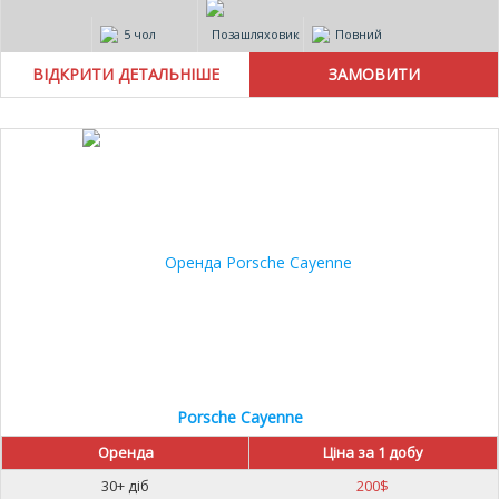
5 чол
Позашляховик
Повний
ВІДКРИТИ ДЕТАЛЬНІШЕ
Porsche Cayenne
Оренда
Ціна за 1 добу
30+ діб
200
$