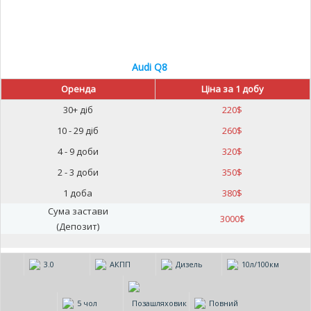
Audi Q8
Оренда
Ціна за 1 добу
30+ діб
220
$
10 - 29 діб
260
$
4 - 9 доби
320
$
2 - 3 доби
350
$
1 доба
380
$
Сума застави
3000
$
(Депозит)
3.0
АКПП
Дизель
10л/100км
5 чол
Позашляховик
Повний