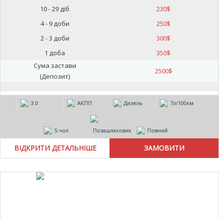
10 - 29 діб
230
$
4 - 9 доби
250
$
2 - 3 доби
300
$
1 доба
350
$
Сума застави
2500
$
(Депозит)
3.0
АКПП
Дизель
7л/100км
5 чол
Позашляховик
Повний
ВІДКРИТИ ДЕТАЛЬНІШЕ