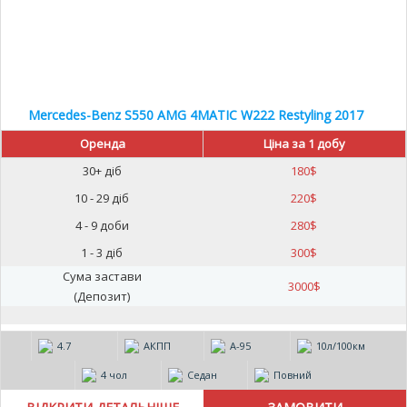
Mercedes-Benz S550 AMG 4MATIC W222 Restyling 2017
Оренда
Ціна за 1 добу
30+ діб
180
$
10 - 29 діб
220
$
4 - 9 доби
280
$
1 - 3 діб
300
$
Сума застави
3000
$
(Депозит)
4.7
АКПП
А-95
10л/100км
4 чол
Седан
Повний