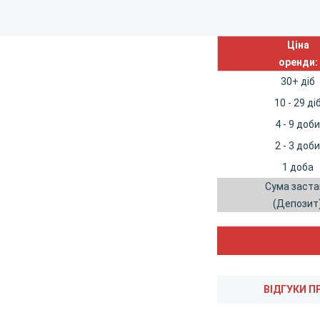
Ціна
оренди:
30+ діб
10 - 29 ді
4 - 9 доб
2 - 3 доб
1 доба
Сума заста
(Депозит