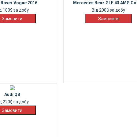
 Rover Vogue 2016
Mercedes Benz GLE 43 AMG Co
ід
180
$
за добу
Від
200
$
за добу
Audi Q8
ід
220
$
за добу