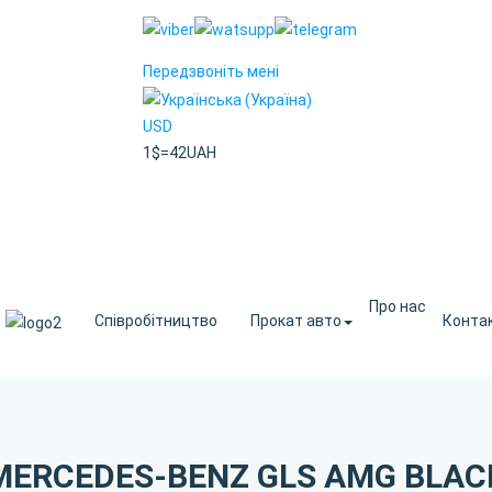
Передзвоніть мені
USD
1$=42UAH
Про нас
Співробітництво
Прокат авто
Конта
MERCEDES-BENZ GLS AMG BLAC