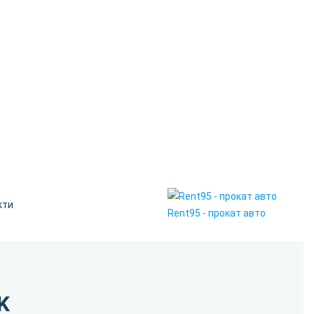
кти
Rent95 - прокат авто
K