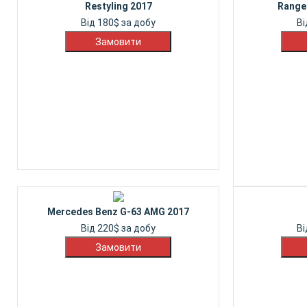
Restyling 2017
Range
Від
180
$
за добу
В
Mercedes Benz G-63 AMG 2017
Від
220
$
за добу
В