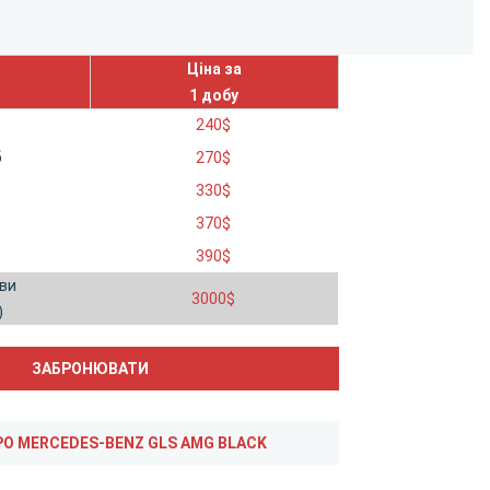
Ціна за
1 добу
240
$
б
270
$
и
330
$
и
370
$
390
$
ви
3000
$
)
ВІДГУКИ ПРО MERCEDES-BENZ GLS AMG BLACK