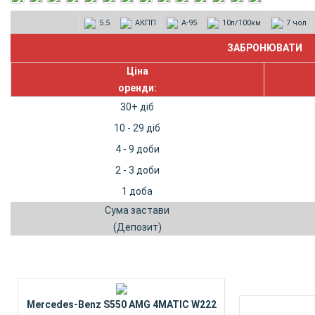
5.5
АКПП
А-95
10л/100км
7 чол
Ціна
оренди:
30+ діб
10 - 29 діб
4 - 9 доби
2 - 3 доби
1 доба
Сума застави
(Депозит)
Mercedes-Benz S550 AMG 4MATIC W222