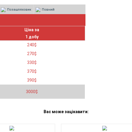
Позашляховик
Повний
Ціна за
1 добу
240
$
270
$
330
$
370
$
390
$
3000
$
Вас може зацікавити: