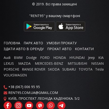
© 2019. Всі права захищені
"RENT95" у вашому смартфоні
ГОЛОВНА
ПАРК АВТО
УМОВИ ПРОКАТУ
ЗДАТИ АВТО В ОРЕНДУ
ПРОКАТ АВТО
КОНТАКТИ
Audi
BMW
Dodge
FORD
HONDA
HYUNDAI
Jeep
KIA
LEXUS
MAZDA
MERCEDES-BENZ
MITSUBISHI
NISSAN
PORSCHE
RANGE ROVER
SKODA
SUBARU
TOYOTA
Tesla
VOLKSWAGEN
+38 (067) 006 95 95
RENT95.COM.UA@GMAIL.COM
КИЇВ, ПРОСПЕКТ ЛЕОНІДА КАДЕНЮКА. 5/2