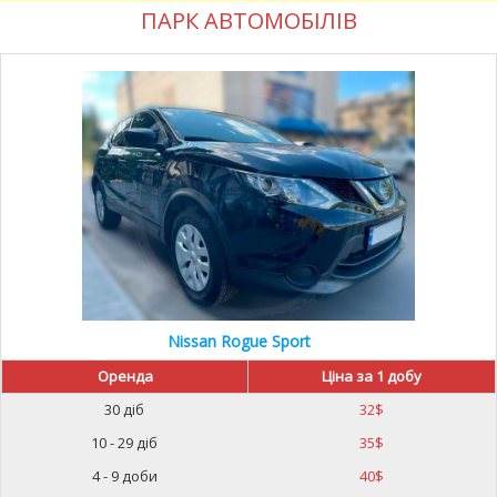
ПАРК АВТОМОБІЛІВ
Nissan Rogue Sport
Оренда
Ціна за 1 добу
30 діб
32
$
10 - 29 діб
35
$
4 - 9 доби
40
$