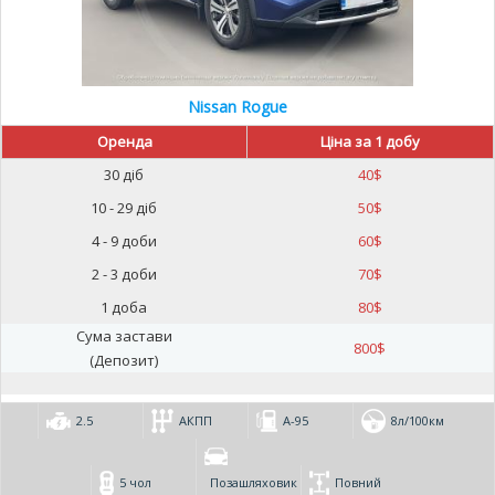
Nissan Rogue
Оренда
Ціна за 1 добу
30 діб
40
$
10 - 29 діб
50
$
4 - 9 доби
60
$
2 - 3 доби
70
$
1 доба
80
$
Сума застави
800
$
(Депозит)
2.5
АКПП
А-95
8л/100км
5 чол
Позашляховик
Повний