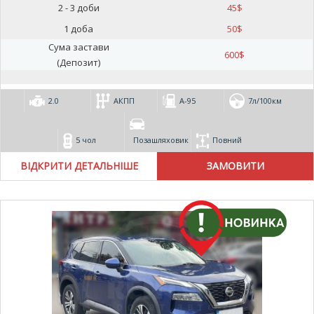
2 - 3 доби
45
$
1 доба
50
$
Сума застави
600
$
(Депозит)
2.0
АКПП
А-95
7л/100км
5 чол
Позашляховик
Повний
ВІДКРИТИ ДЕТАЛЬНІШЕ