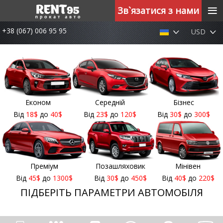
≡
Зв`язатися з нами
+38 (067) 006 95 95
USD
Економ
Середній
Бізнес
Від
18
$
до
40
$
Від
23
$
до
120
$
Від
30
$
до
300
$
Преміум
Позашляховик
Мінівен
Від
45
$
до
1300
$
Від
30
$
до
450
$
Від
40
$
до
220
$
ПІДБЕРІТЬ ПАРАМЕТРИ АВТОМОБІЛЯ