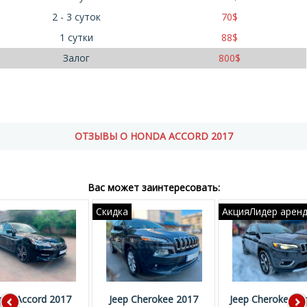
2 - 3 суток
70
$
1 сутки
88
$
Залог
800
$
ОТЗЫВЫ О HONDA ACCORD 2017
Вас может заинтересовать:
Скидка
АкцияЛидер арен
da Accord 2017
Jeep Cherokee 2017
Jeep Cherokee Li