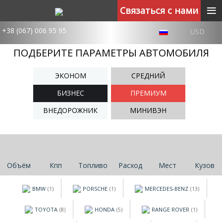
≡
Связаться с нами
+38 (067) 006 95 95
USD
ПОДБЕРИТЕ ПАРАМЕТРЫ АВТОМОБИЛЯ
ЭКОНОМ
СРЕДНИЙ
БИЗНЕС
ПРЕМИУМ
ВНЕДОРОЖНИК
МИНИВЭН
Объём
Кпп
Топливо
Расход
Мест
Кузов
BMW
PORSCHE
MERCEDES-BENZ
(1)
(1)
(13)
TOYOTA
HONDA
RANGE ROVER
(8)
(5)
(1)