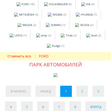
FORD
VOLKSWAGEN
KIA
(10)
(9)
(3)
MITSUBISHI
NISSAN
HYUNDAI
(3)
(2)
(7)
MAZDA
SUBARU
SKODA
(2)
(1)
(2)
LEXUS
Jeep
Tesla
Audi
(1)
(2)
(2)
(2)
Dodge
(1)
Отменить все
FORD
ПАРК АВТОМОБИЛЕЙ
В НАЧАЛО
НАЗАД
1
2
3
4
5
6
7
8
ВПЕРЁД