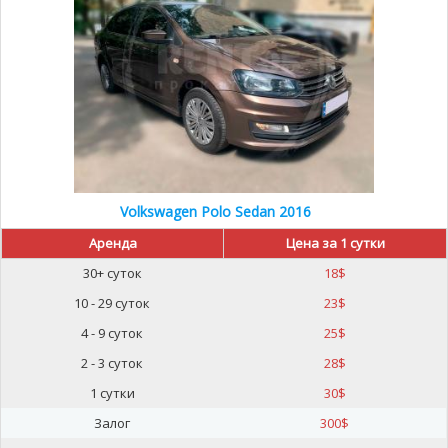
Volkswagen Polo Sedan 2016
Аренда
Цена за 1 сутки
30+ суток
18
$
10 - 29 суток
23
$
4 - 9 суток
25
$
2 - 3 суток
28
$
1 сутки
30
$
Залог
300
$