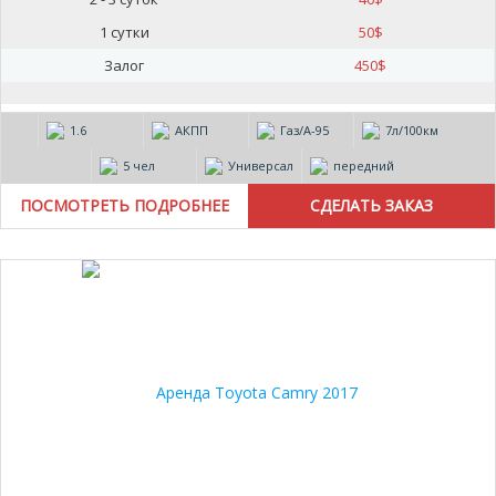
1 сутки
50
$
Залог
450
$
1.6
АКПП
Газ/А-95
7л/100км
5 чел
Универсал
передний
ПОСМОТРЕТЬ ПОДРОБНЕЕ
15%