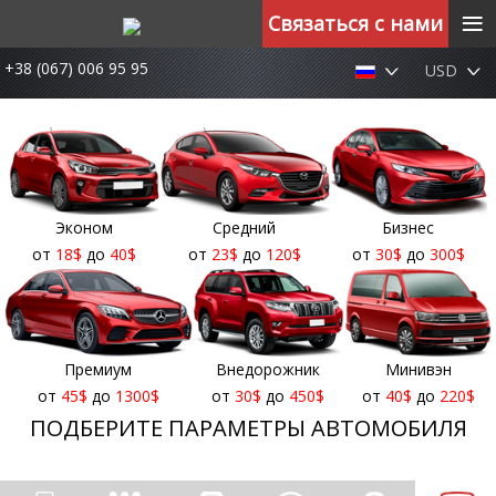
≡
Связаться с нами
+38 (067) 006 95 95
USD
Эконом
Средний
Бизнес
от
18
$
до
40
$
от
23
$
до
120
$
от
30
$
до
300
$
Премиум
Внедорожник
Минивэн
от
45
$
до
1300
$
от
30
$
до
450
$
от
40
$
до
220
$
ПОДБЕРИТЕ ПАРАМЕТРЫ АВТОМОБИЛЯ