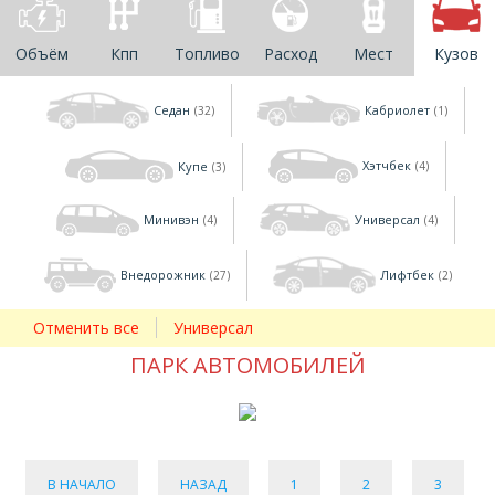
Объём
Кпп
Топливо
Расход
Мест
Кузов
Седан
Кабриолет
(32)
(1)
Купе
Хэтчбек
(3)
(4)
Минивэн
Универсал
(4)
(4)
Внедорожник
Лифтбек
(27)
(2)
Отменить все
Универсал
ПАРК АВТОМОБИЛЕЙ
В НАЧАЛО
НАЗАД
1
2
3