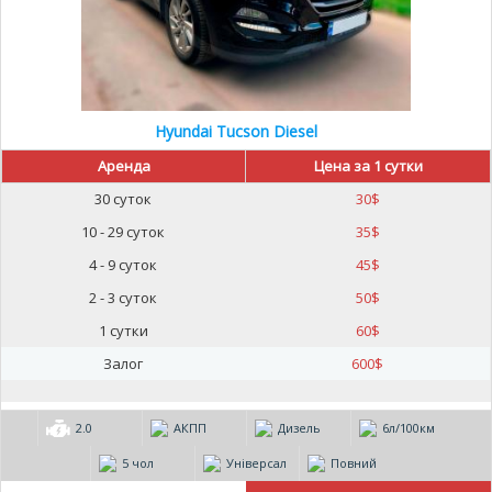
Hyundai Tucson Diesel
Аренда
Цена за 1 сутки
30 суток
30
$
10 - 29 суток
35
$
4 - 9 суток
45
$
2 - 3 суток
50
$
1 сутки
60
$
Залог
600
$
2.0
АКПП
Дизель
6л/100км
5 чол
Універсал
Повний