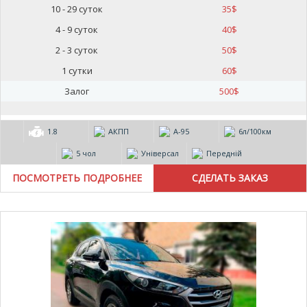
10 - 29 суток
35
$
4 - 9 суток
40
$
2 - 3 суток
50
$
1 сутки
60
$
Залог
500
$
1.8
АКПП
А-95
6л/100км
5 чол
Універсал
Передній
ПОСМОТРЕТЬ ПОДРОБНЕЕ