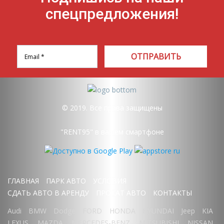
спецпредложения!
ОТПРАВИТЬ
© 2019. Все права защищены
"RENT95" в вашем смартфоне
ГЛАВНАЯ
ПАРК АВТО
УСЛОВИЯ
СДАТЬ АВТО В АРЕНДУ
ПРОКАТ АВТО
КОНТАКТЫ
Audi
BMW
Dodge
FORD
HONDA
HYUNDAI
Jeep
KIA
LEXUS
MAZDA
MERCEDES-BENZ
MITSUBISHI
NISSAN