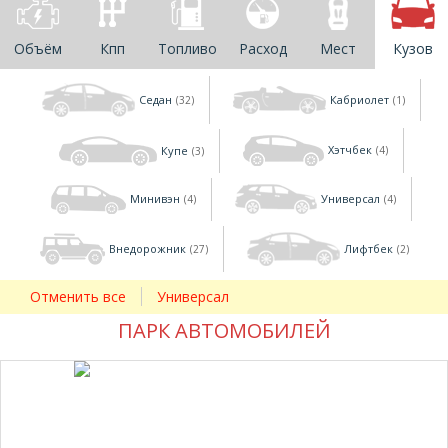
Объём
Кпп
Топливо
Расход
Мест
Кузов
Седан
Кабриолет
(32)
(1)
Купе
Хэтчбек
(3)
(4)
Минивэн
Универсал
(4)
(4)
Внедорожник
Лифтбек
(27)
(2)
Отменить все
Универсал
ПАРК АВТОМОБИЛЕЙ