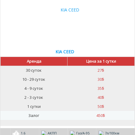
KIA CEED
Аренда
Цена за 1 сутки
30 суток
27
$
10 - 29 суток
30
$
4 - 9 суток
35
$
2 - 3 суток
40
$
1 сутки
50
$
Залог
450
$
1.6
АКПП
Газ/А-95
7л/100км