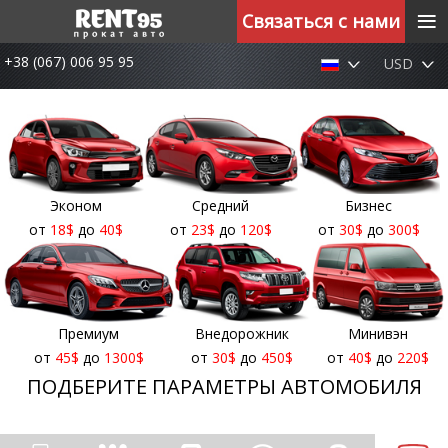
≡
Связаться с нами
+38 (067) 006 95 95
USD
Эконом
Средний
Бизнес
от
18
$
до
40
$
от
23
$
до
120
$
от
30
$
до
300
$
Премиум
Внедорожник
Минивэн
от
45
$
до
1300
$
от
30
$
до
450
$
от
40
$
до
220
$
ПОДБЕРИТЕ ПАРАМЕТРЫ АВТОМОБИЛЯ