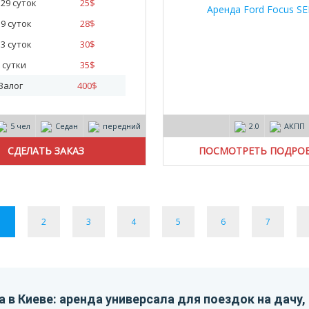
- 29 суток
25
$
- 9 суток
28
$
- 3 суток
30
$
 сутки
35
$
Залог
400
$
5 чел
Седан
передний
2.0
АКПП
ПОСМОТРЕТЬ ПОДРО
1
2
3
4
5
6
7
 в Киеве: аренда универсала для поездок на дачу,