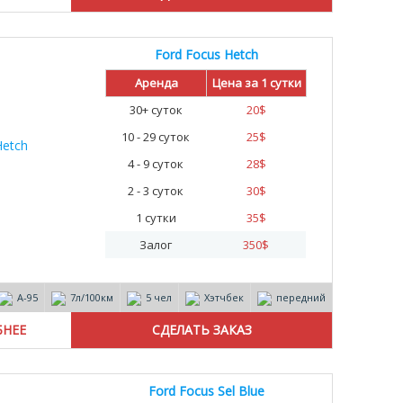
Ford Focus Hetch
Аренда
Цена за 1 сутки
30+ суток
20
$
10 - 29 суток
25
$
4 - 9 суток
28
$
2 - 3 суток
30
$
1 сутки
35
$
Залог
350
$
А-95
7л/100км
5 чел
Хэтчбек
передний
БНЕЕ
Ford Focus Sel Blue