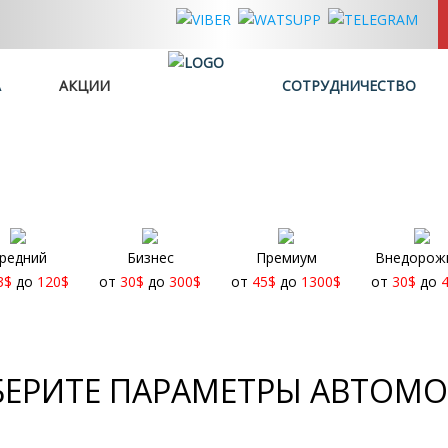
А
АКЦИИ
СОТРУДНИЧЕСТВО
редний
Бизнес
Премиум
Внедорож
3
$
до
120
$
от
30
$
до
300
$
от
45
$
до
1300
$
от
30
$
до
ЕРИТЕ ПАРАМЕТРЫ АВТОМ