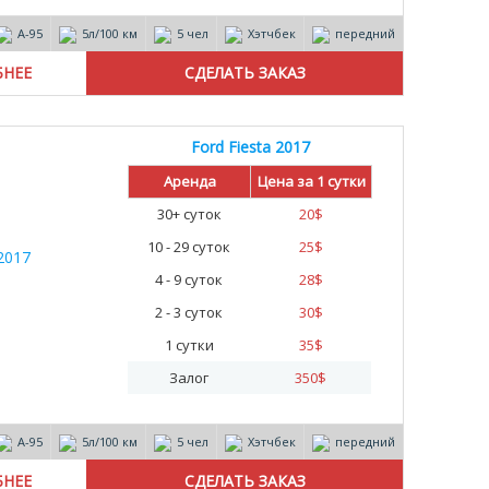
А-95
5л/100 км
5 чел
Хэтчбек
передний
БНЕЕ
Ford Fiesta 2017
Аренда
Цена за 1 сутки
30+ суток
20
$
10 - 29 суток
25
$
4 - 9 суток
28
$
2 - 3 суток
30
$
1 сутки
35
$
Залог
350
$
А-95
5л/100 км
5 чел
Хэтчбек
передний
БНЕЕ