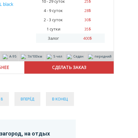
10 - 29 суток
25
$
4 - 9 суток
28
$
2 - 3 суток
30
$
1 сутки
35
$
Залог
400
$
А-95
7л/100км
5 чел
Седан
передний
БНЕЕ
8
ВПЕРЁД
В КОНЕЦ
 загород, на отдых