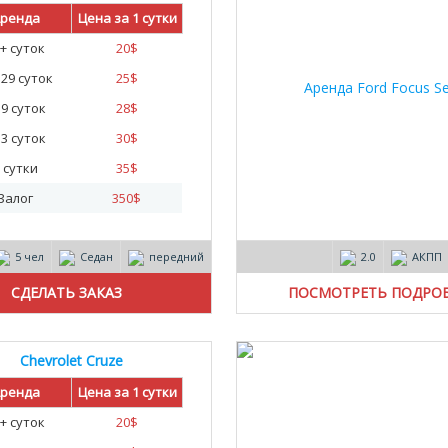
ренда
Цена за 1 сутки
+ суток
20
$
- 29 суток
25
$
- 9 суток
28
$
- 3 суток
30
$
 сутки
35
$
Залог
350
$
5 чел
Седан
передний
2.0
АКПП
ПОСМОТРЕТЬ ПОДРО
Chevrolet Cruze
ренда
Цена за 1 сутки
+ суток
20
$