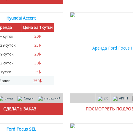
Hyundai Accent
ренда
Цена за 1 сутки
+ суток
20
$
- 29 суток
25
$
- 9 суток
28
$
- 3 суток
30
$
 сутки
35
$
Залог
350
$
5 чел
Седан
передний
2.0
АКПП
ПОСМОТРЕТЬ ПОДРО
Ford Focus SEL