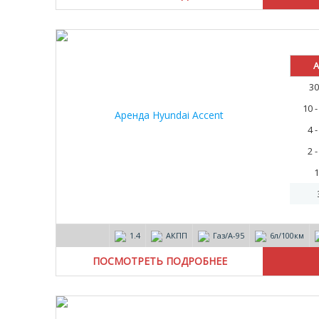
А
30
10 
4 
2 
1
1.4
АКПП
Газ/А-95
6л/100км
ПОСМОТРЕТЬ ПОДРОБНЕЕ