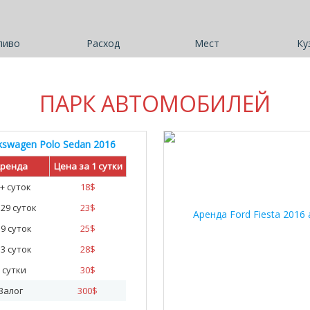
ливо
Расход
Мест
Ку
ПАРК АВТОМОБИЛЕЙ
kswagen Polo Sedan 2016
ренда
Цена за 1 сутки
+ суток
18
$
- 29 суток
23
$
- 9 суток
25
$
- 3 суток
28
$
 сутки
30
$
Залог
300
$