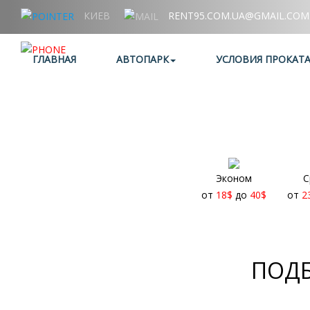
КИЕВ
RENT95.COM.UA@GMAIL.COM
+38 (067) 006 95 95
ГЛАВНАЯ
АВТОПАРК
УСЛОВИЯ ПРОКАТ
Эконом
С
от
18
$
до
40
$
от
2
ПОДБ