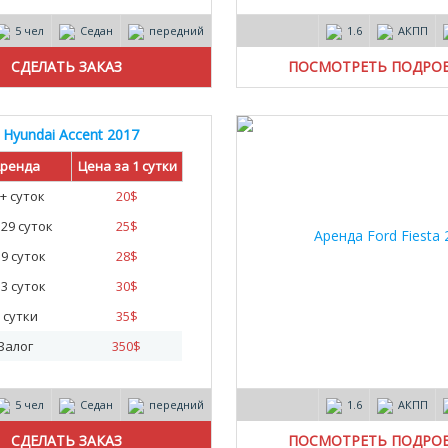
5 чел
Седан
передний
1.6
АКПП
ПОСМОТРЕТЬ ПОДРО
Hyundai Accent 2017
ренда
Цена за 1 сутки
+ суток
20
$
- 29 суток
25
$
- 9 суток
28
$
- 3 суток
30
$
 сутки
35
$
Залог
350
$
5 чел
Седан
передний
1.6
АКПП
ПОСМОТРЕТЬ ПОДРО