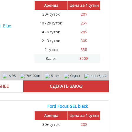
Аренда
Цена за 1 сутки
30+ суток
20
$
10 - 29 суток
25
$
4 - 9 суток
28
$
2 - 3 суток
30
$
1 сутки
35
$
Залог
350
$
А-95
7л/100км
5 чел
Седан
передний
БНЕЕ
Ford Focus SEL black
Аренда
Цена за 1 сутки
30+ суток
20
$