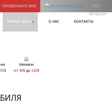
ПЕРЕЗВОНИТЕ МНЕ
USD
1$=42UAH
ПРОКАТ АВТО
О НАС
КОНТАКТЫ
ник
Минивэн
450
$
от
40
$
до
220
$
ОБИЛЯ