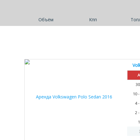
Объём
Кпп
Топ
Vol
30%
А
30
10 
4 
2 
1