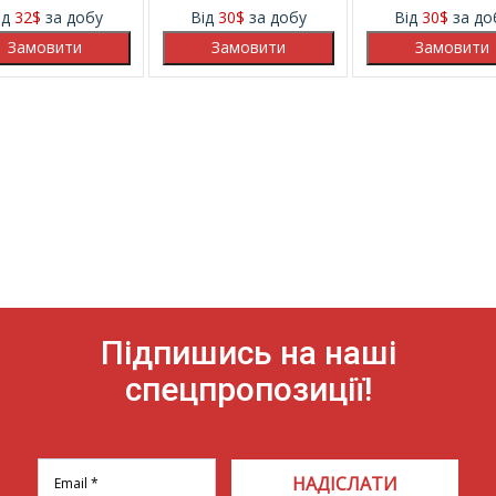
ід
32
$
за добу
Від
30
$
за добу
Від
30
$
за до
Підпишись на наші
спецпропозиції!
НАДІСЛАТИ