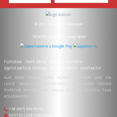
© 2019. Всі права захищені
"RENT95" у вашому смартфоні
ГОЛОВНА
ПАРК АВТО
УМОВИ ПРОКАТУ
ЗДАТИ АВТО В ОРЕНДУ
ПРОКАТ АВТО
КОНТАКТИ
Audi
BMW
Dodge
FORD
HONDA
HYUNDAI
Jeep
KIA
LEXUS
MAZDA
MERCEDES-BENZ
MITSUBISHI
NISSAN
PORSCHE
RANGE ROVER
SKODA
SUBARU
TOYOTA
Tesla
VOLKSWAGEN
+38 (067) 006 95 95
RENT95.COM.UA@GMAIL.COM