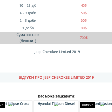
10 - 29 діб
45
$
4 - 9 доби
50
$
2 - 3 доби
60
$
1 доба
80
$
Сума застави
700
$
(Депозит)
Jeep Cherokee Limited 2019
ВІДГУКИ ПРО JEEP CHEROKEE LIMITED 2019
Вас може зацікавити:
bishi Eclipse Cross
Hyundai Tucson Diesel
Ford Fusion
ка
Знижка