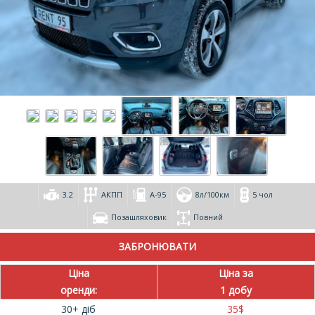
3.2
АКПП
А-95
8л/100км
5 чол
Позашляховик
Повний
Ціна
Ціна за
оренди:
1 добу
30+ діб
35
$