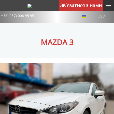
≡
Зв`язатися з нами
+38 (067) 006 95 95
USD
MAZDA 3