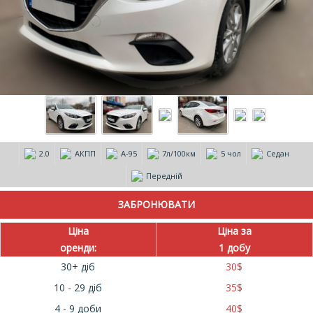
2.0
АКПП
А-95
7л/100км
5 чол
Седан
Передній
Ціна
Ціна за
оренди:
1 добу
30+ діб
30
$
10 - 29 діб
35
$
4 - 9 доби
40
$