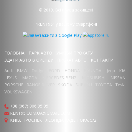
© 2019. Всі права захищені
"RENT95" у вашому смартфоні
ГОЛОВНА
ПАРК АВТО
УМОВИ ПРОКАТУ
ЗДАТИ АВТО В ОРЕНДУ
ПРОКАТ АВТО
КОНТАКТИ
Audi
BMW
Dodge
FORD
HONDA
HYUNDAI
Jeep
KIA
LEXUS
MAZDA
MERCEDES-BENZ
MITSUBISHI
NISSAN
PORSCHE
RANGE ROVER
SKODA
SUBARU
TOYOTA
Tesla
VOLKSWAGEN
+38 (067) 006 95 95
RENT95.COM.UA@GMAIL.COM
КИЇВ, ПРОСПЕКТ ЛЕОНІДА КАДЕНЮКА. 5/2