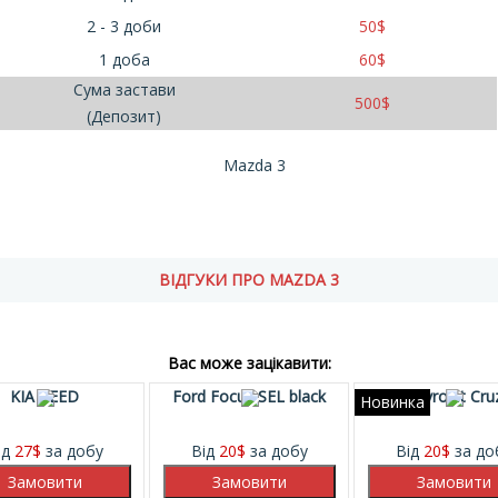
2 - 3 доби
50
$
1 доба
60
$
Сума застави
500
$
(Депозит)
Mazda 3
ВІДГУКИ ПРО MAZDA 3
Вас може зацікавити:
KIA CEED
Ford Focus SEL black
Chevrolet Cru
Новинка
ід
27
$
за добу
Від
20
$
за добу
Від
20
$
за до