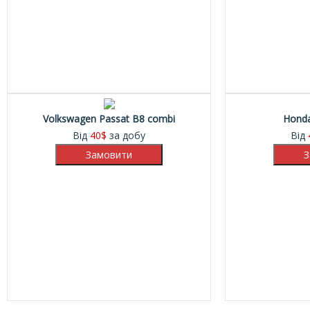
Volkswagen Passat B8 combi
Honda
Від
40
$
за добу
Від