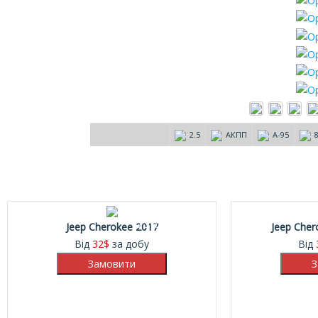
2.5
АКПП
А-95
15%
Jeep Cherokee 2017
Jeep Cher
Від
32
$
за добу
Від