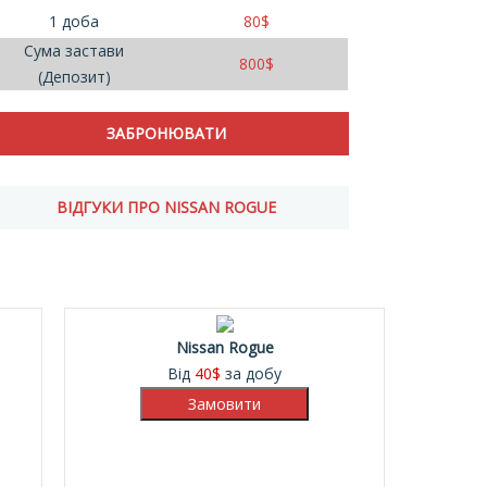
1 доба
80
$
Сума застави
800
$
(Депозит)
ВІДГУКИ ПРО NISSAN ROGUE
Nissan Rogue
Від
40
$
за добу