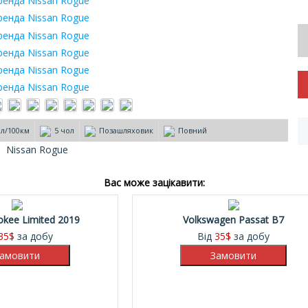
8л/100км
5 чол
Позашляховик
Повний
Nissan Rogue
Вас може зацікавити:
okee Limited 2019
Volkswagen Passat B7
35
$
за добу
Від
35
$
за добу