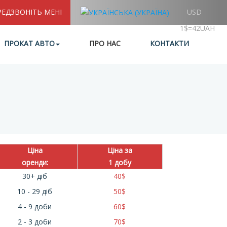
РЕДЗВОНІТЬ МЕНІ
USD
1$=42UAH
ПРОКАТ АВТО
ПРО НАС
КОНТАКТИ
Ціна
Ціна за
оренди:
1 добу
30+ діб
40
$
10 - 29 діб
50
$
4 - 9 доби
60
$
2 - 3 доби
70
$