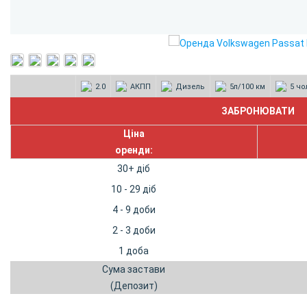
2.0
АКПП
Дизель
5л/100 км
5 чо
Ціна
оренди:
30+ діб
10 - 29 діб
4 - 9 доби
2 - 3 доби
1 доба
Сума застави
(Депозит)