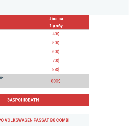
Ціна за
1 добу
40
$
50
$
60
$
70
$
88
$
ви
800
$
)
ВІДГУКИ ПРО VOLKSWAGEN PASSAT B8 COMBI