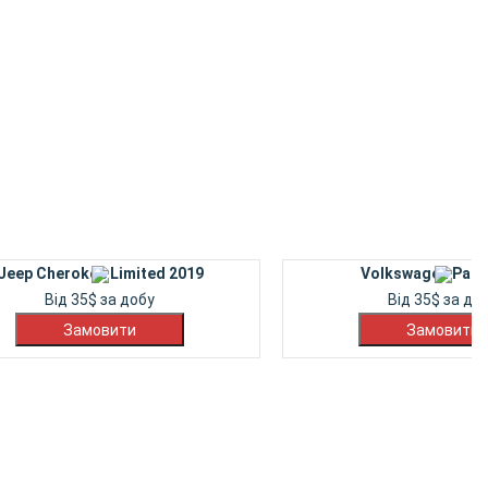
Jeep Cherokee Limited 2019
Volkswagen Pass
Від
35
$
за добу
Від
35
$
за до