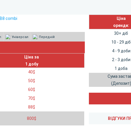
Ціна
оренди:
30+ діб
л
Універсал
Передній
10 - 29 діб
4 - 9 доби
Ціна за
2 - 3 доби
1 добу
1 доба
40
$
Сума заста
50
$
(Депозит
60
$
70
$
88
$
800
$