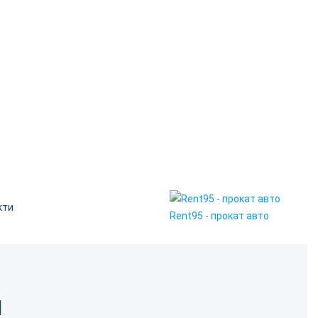
кти
Rent95 - прокат авто
I