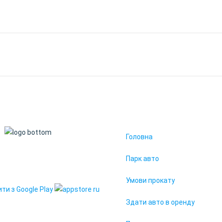
Головна
19. Всі права захищені
Парк авто
95" у вашому смартфоні
Умови прокату
Здати авто в оренду