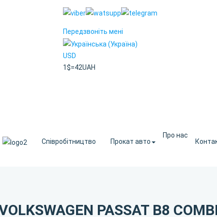
Передзвоніть мені
USD
1$=42UAH
Про нас
Співробітництво
Прокат авто
Конта
VOLKSWAGEN PASSAT B8 COMB