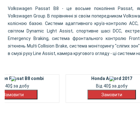
Volkswagen Passat B8 - це восьме покоління Passat, я
Volkswagen Group. В порівнянні зі своїм попередником Volksw
колісною базою. Системи адаптивного круїз-контролю ACC,
світлом Dynamic Light Assist, спортивне шасі DCC, екстр
Emergency Braking, система фронтального контролю Front
зіткнень Multi Collision Brake, система моніторингу "сліпих зо
в смузі руху Line Assist, камера кругового огляду - ці системи
gen Passat B8 combi
Honda Accord 2017
ід
40
$
за добу
Від
40
$
за добу