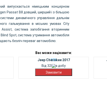
кий випускається німецьким концерном
agen Passat B8 довший, ширший і з більшою
 системи динамічного управління дальнім
еного гальмування в міських умовах City
 Assist, система запобігання вторинним
н" Blind Spot, система утримання автомобіля
 надають безліч переваг автомобілю.
Вас може зацікавити:
Jeep Cherokee 2017
15%
Від
32
$
за добу