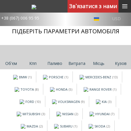
≡
Зв`язатися з нами
+38 (067) 006 95 95
USD
ПІДБЕРІТЬ ПАРАМЕТРИ АВТОМОБІЛЯ
Об'єм
Кпп
Паливо
Витрата
Місць
Кузов
BMW
PORSCHE
MERCEDES-BENZ
(1)
(1)
(13)
TOYOTA
HONDA
RANGE ROVER
(8)
(5)
(1)
FORD
VOLKSWAGEN
KIA
(10)
(9)
(3)
MITSUBISHI
NISSAN
HYUNDAI
(3)
(2)
(7)
MAZDA
SUBARU
SKODA
(2)
(1)
(2)