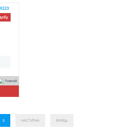
W223
 добу
Повний
8
НАСТУПНА
КІНЕЦЬ