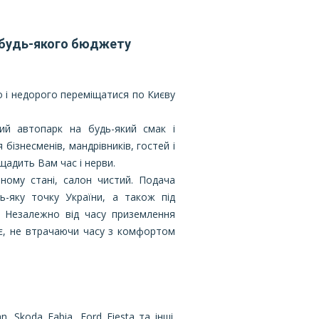
ля будь-якого бюджету
о і недорого переміщатися по Києву
ий автопарк на будь-який смак і
бізнесменів, мандрівників, гостей і
ощадить Вам час і нерви.
ному стані, салон чистий. Подача
-яку точку України, а також під
). Незалежно від часу приземлення
яє, не втрачаючи часу з комфортом
 Skoda Fabia, Ford Fiesta та інші.