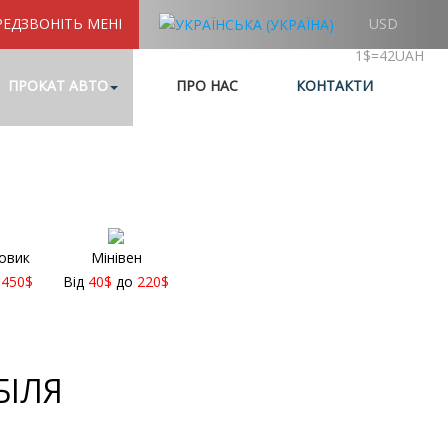
РЕДЗВОНІТЬ МЕНІ
USD
1$=42UAH
ПРОКАТ АВТО
ПРО НАС
КОНТАКТИ
овик
Мінівен
о
450
$
Від
40
$
до
220
$
БІЛЯ