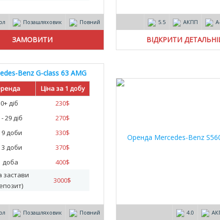
ол
Позашляховик
Повний
5.5
АКПП
А
ВІДКРИТИ ДЕТАЛЬН
edes-Benz G-class 63 AMG
ренда
Ціна за 1 добу
30+ діб
230
$
 - 29 діб
270
$
- 9 доби
330
$
- 3 доби
370
$
1 доба
400
$
а застави
3000
$
епозит)
ол
Позашляховик
Повний
4.0
АК