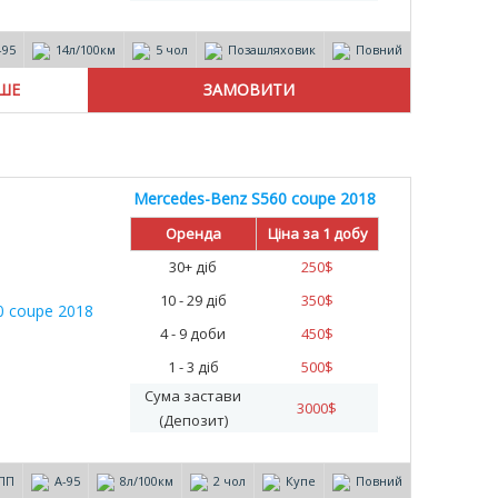
-95
14л/100км
5 чол
Позашляховик
Повний
ІШЕ
Mercedes-Benz S560 coupe 2018
Оренда
Ціна за 1 добу
30+ діб
250
$
10 - 29 діб
350
$
4 - 9 доби
450
$
1 - 3 діб
500
$
Сума застави
3000
$
(Депозит)
ПП
А-95
8л/100км
2 чол
Купе
Повний