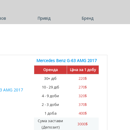
зов
Привід
Бренд
Mercedes Benz G-63 AMG 2017
Оренда
Ціна за 1 добу
30+ діб
220
$
10 - 29 діб
270
$
4 - 9 доби
320
$
2 - 3 доби
370
$
1 доба
400
$
Сума застави
3000
$
(Депозит)