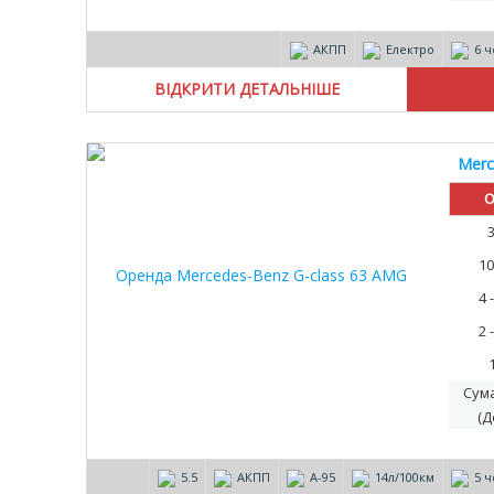
АКПП
Електро
6 ч
ВІДКРИТИ ДЕТАЛЬНІШЕ
Merc
О
10
4 
2 
Сум
(Д
5.5
АКПП
А-95
14л/100км
5 ч