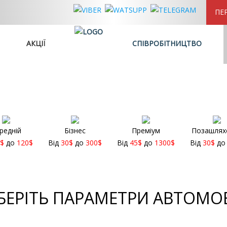
ПЕ
АКЦІЇ
СПІВРОБІТНИЦТВО
редній
Бізнес
Преміум
Позашлях
$
до
120
$
Від
30
$
до
300
$
Від
45
$
до
1300
$
Від
30
$
д
БЕРІТЬ ПАРАМЕТРИ АВТОМО