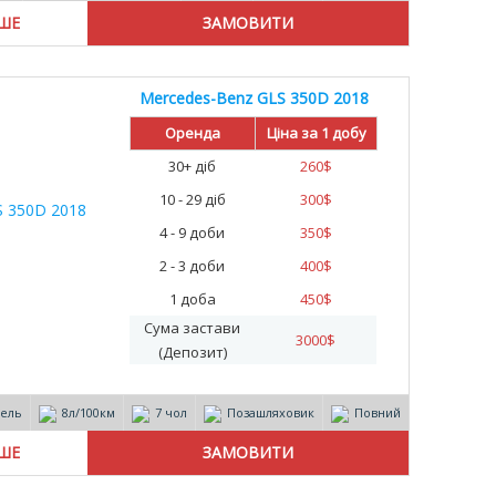
ІШЕ
Mercedes-Benz GLS 350D 2018
Оренда
Ціна за 1 добу
30+ діб
260
$
10 - 29 діб
300
$
4 - 9 доби
350
$
2 - 3 доби
400
$
1 доба
450
$
Сума застави
3000
$
(Депозит)
зель
8л/100км
7 чол
Позашляховик
Повний
ІШЕ