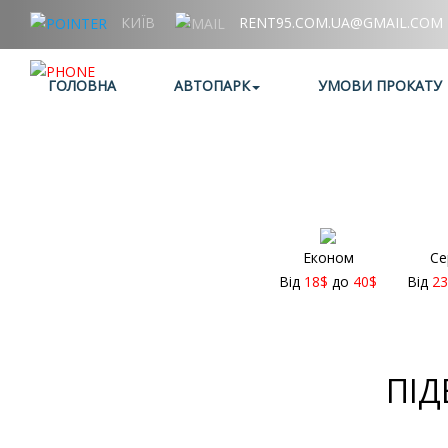
КИЇВ
RENT95.COM.UA@GMAIL.COM
+38 (067) 006 95 95
ГОЛОВНА
АВТОПАРК
УМОВИ ПРОКАТУ
Економ
Се
Від
18
$
до
40
$
Від
23
ПІД