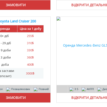
ВІДКРИТИ ДЕТАЛЬН
oyota Land Cruiser 200
ренда
Ціна за 1 добу
30+ діб
255
$
 - 29 діб
310
$
- 9 доби
330
$
- 3 доби
360
$
1 доба
400
$
а застави
3000
$
епозит)
ол
Позашляховик
Повний
3.5
АКПП
Ди
ВІДКРИТИ ДЕТАЛЬН