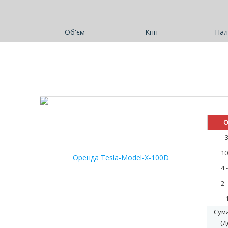
Об'єм
Кпп
Пал
О
10
4 
2 
Сум
(Д