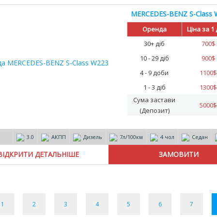
MERCEDES-BENZ S-Class 
Оренда
Ціна за 1
30+ діб
700
$
10 - 29 діб
900
$
4 - 9 доби
1100
$
1 - 3 діб
1300
$
Сума застави
5000
$
(Депозит)
3.0
АКПП
Дизель
7л/100км
4 чол
Седан
ВІДКРИТИ ДЕТАЛЬНІШЕ
1
2
3
4
5
6
7