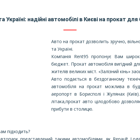
та Україні: надійні автомобілі в Києві на прокат д
Авто на прокат дозволить зручно, вільн
та Україні.
Компанія Rent95 пропонує Вам широк
бюджет. Прокат автомобіля вигідний для 
жителів великих міст. «Залізний кінь» за
Авто подається в бездоганному техніч
автомобіля на прокат можлива в будь
аеропорт в Борисполі і Жулянах (Київ
літака,прокат авто цілодобово дозвол
прибути в столицю.
Вам підходить?
втопарк представлений такими автомобілями, як Renault Logan,