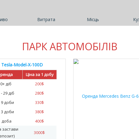
иво
Витрата
Місць
Ку
ПАРК АВТОМОБІЛІВ
Tesla-Model-X-100D
ренда
Ціна за 1 добу
30+ діб
200
$
 - 29 діб
280
$
- 9 доби
330
$
- 3 доби
380
$
1 доба
400
$
а застави
3000
$
епозит)