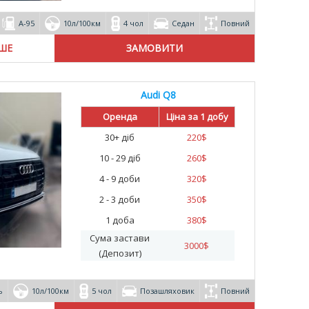
А-95
10л/100км
4 чол
Седан
Повний
ІШЕ
Audi Q8
Оренда
Ціна за 1 добу
30+ діб
220
$
10 - 29 діб
260
$
4 - 9 доби
320
$
2 - 3 доби
350
$
1 доба
380
$
Сума застави
3000
$
(Депозит)
ь
10л/100км
5 чол
Позашляховик
Повний