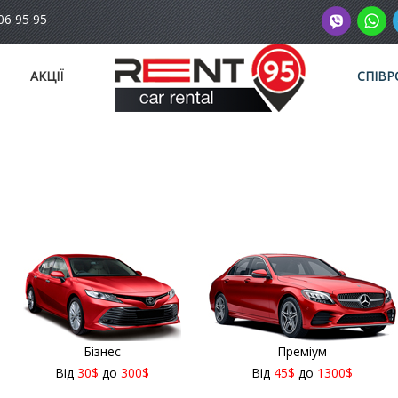
06 95 95
АКЦІЇ
СПІВР
Бізнес
Преміум
Від
30
$
до
300
$
Від
45
$
до
1300
$