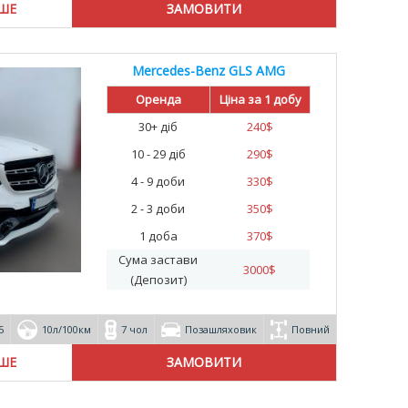
ІШЕ
Mercedes-Benz GLS AMG
Оренда
Ціна за 1 добу
30+ діб
240
$
10 - 29 діб
290
$
4 - 9 доби
330
$
2 - 3 доби
350
$
1 доба
370
$
Сума застави
3000
$
(Депозит)
5
10л/100км
7 чол
Позашляховик
Повний
ІШЕ