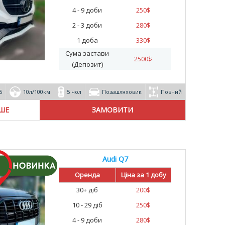
4 - 9 доби
250
$
2 - 3 доби
280
$
1 доба
330
$
Сума застави
2500
$
(Депозит)
5
10л/100км
5 чол
Позашляховик
Повний
ІШЕ
Audi Q7
Оренда
Ціна за 1 добу
30+ діб
200
$
10 - 29 діб
250
$
4 - 9 доби
280
$