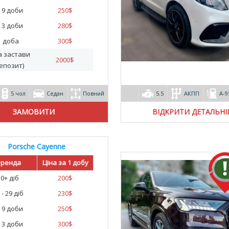
- 9 доби
250
$
- 3 доби
280
$
1 доба
300
$
а застави
2000
$
епозит)
5 чол
Седан
Повний
5.5
АКПП
А-9
ВІДКРИТИ ДЕТАЛЬН
Porsche Cayenne
ренда
Ціна за 1 добу
30+ діб
200
$
 - 29 діб
230
$
- 9 доби
250
$
- 3 доби
300
$