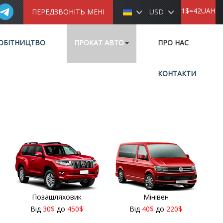
1$=42UAH
ПЕРЕДЗВОНІТЬ МЕНІ
USD
ОБІТНИЦТВО
ПРОКАТ АВТО
ПРО НАС
КОНТАКТИ
Позашляховик
Мінівен
Від
30
$
до
450
$
Від
40
$
до
220
$