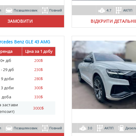
л
Позашляховик
Повний
4.7
АКПП
ВІДКРИТИ ДЕТАЛЬН
rcedes Benz GLE 43 AMG
Coupe
ренда
Ціна за 1 добу
30+ діб
200
$
 - 29 діб
230
$
- 9 доби
280
$
- 3 доби
300
$
1 доба
330
$
а застави
3000
$
епозит)
л
Позашляховик
Повний
3.0
АКПП
Дизел