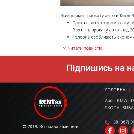
Який варіант прокату авто в Києві 
Прокат авто економ-класу. А
Вартість прокату авто - від 2
Головна особливість економ-к
Читати повністю
Підпишись на на
ГОЛОВНА
Audi
BMW
D
SKODA
SUBA
+38 (067) 0
© 2019. Всі права захищені