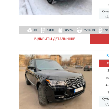
Сум
(Д
3.0
АКПП
Дизель
7л/100км
5 чо
ВІДКРИТИ ДЕТАЛЬНІШЕ
R
О
10
4 
1
Сум
(Д