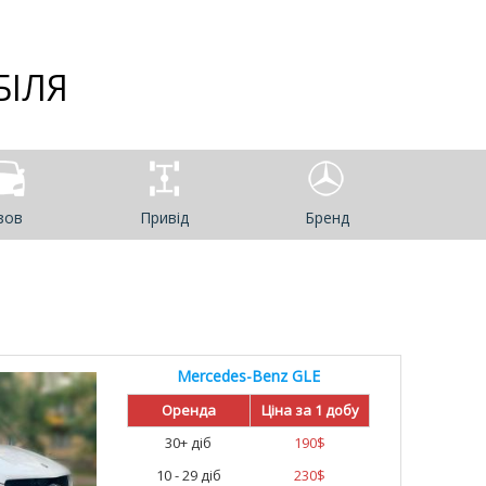
БІЛЯ
зов
Привід
Бренд
Mercedes-Benz GLE
Оренда
Ціна за 1 добу
30+ діб
190
$
10 - 29 діб
230
$