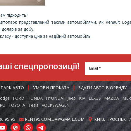
Вам підходить?
втопарк представлений такими автомобілями, як Renault Logan,
0 доларів за добу.
ласу - доступна ціна за надійний автомобіль.
ші спецпропозиції!
ПАРК АВТО
УМОВИ ПРОКАТУ
ЗДАТИ АВТО В ОРЕНДУ
odge
FORD
HONDA
HYUNDAI
Jeep
KIA
LEXUS
MAZDA
MER
RU
TOYOTA
Tesla
VOLKSWAGEN
06 95 95
RENT95.COM.UA@GMAIL.COM
КИЇВ, ПРОСПЕКТ Л