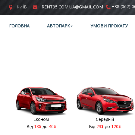
+38 (067) 0
КИЇВ
RENT95.COM.UA@GMAIL.COM
ГОЛОВНА
АВТОПАРК
УМОВИ ПРОКАТУ
Економ
Середній
Від
18
$
до
40
$
Від
23
$
до
120
$