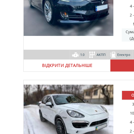
4 
2 
Сум
(Д
1.0
АКПП
Електро
ВІДКРИТИ ДЕТАЛЬНІШЕ
О
10
4 
2 