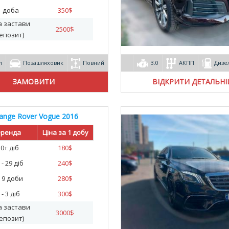
1 доба
350
$
а застави
2500
$
епозит)
л
Позашляховик
Повний
3.0
АКПП
Дизе
ВІДКРИТИ ДЕТАЛЬН
ange Rover Vogue 2016
ренда
Ціна за 1 добу
30+ діб
180
$
 - 29 діб
240
$
- 9 доби
280
$
 - 3 діб
300
$
а застави
3000
$
епозит)