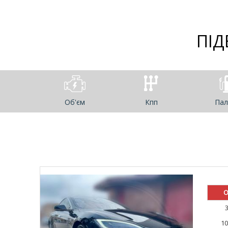
ПІД
Об'єм
Кпп
Пал
О
10