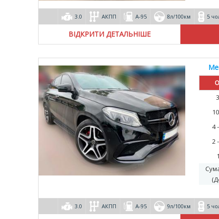
3.0
АКПП
А-95
8л/100км
5 чо
ВІДКРИТИ ДЕТАЛЬНІШЕ
Me
О
10
4 
2 
Сум
(Д
3.0
АКПП
А-95
9л/100км
5 чо