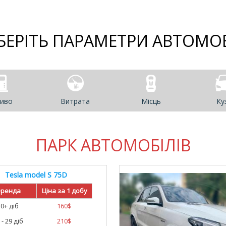
БЕРІТЬ ПАРАМЕТРИ АВТОМО
иво
Витрата
Місць
Ку
ПАРК АВТОМОБІЛІВ
Tesla model S 75D
ренда
Ціна за 1 добу
30+ діб
160
$
 - 29 діб
210
$