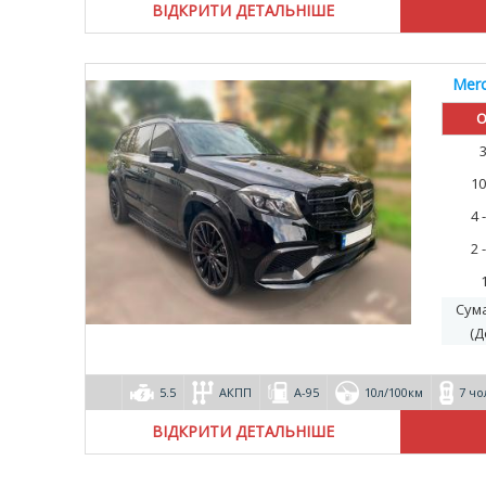
ВІДКРИТИ ДЕТАЛЬНІШЕ
Merc
О
10
4 
2 
Сум
(Д
5.5
АКПП
А-95
10л/100км
7 чо
ВІДКРИТИ ДЕТАЛЬНІШЕ