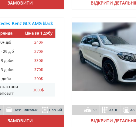
ВІДКРИТИ ДЕТАЛЬН
edes-Benz GLS AMG black
ренда
Ціна за 1 добу
30+ діб
240
$
 - 29 діб
270
$
- 9 доби
330
$
- 3 доби
370
$
1 доба
390
$
а застави
3000
$
епозит)
л
Позашляховик
Повний
5.5
АКПП
А-9
ВІДКРИТИ ДЕТАЛЬН