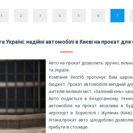
1
2
3
4
5
6
7
та Україні: надійні автомобілі в Києві на прокат д
Авто на прокат дозволить зручно, вільн
та Україні.
Компанія Rent95 пропонує Вам широк
бюджет. Прокат автомобіля вигідний для 
жителів великих міст. «Залізний кінь» за
Авто подається в бездоганному техніч
автомобіля на прокат можлива в будь
аеропорт в Борисполі і Жулянах (Київ
літака,прокат авто цілодобово дозвол
прибути в столицю.