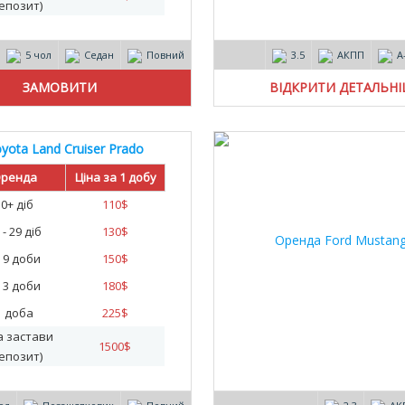
епозит)
5 чол
Седан
Повний
3.5
АКПП
А
ВІДКРИТИ ДЕТАЛЬН
yota Land Cruiser Prado
ренда
Ціна за 1 добу
30+ діб
110
$
 - 29 діб
130
$
- 9 доби
150
$
- 3 доби
180
$
1 доба
225
$
а застави
1500
$
епозит)