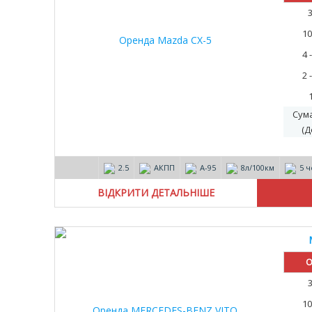
10
4 
2 
Сум
(Д
2.5
АКПП
А-95
8л/100км
5 ч
ВІДКРИТИ ДЕТАЛЬНІШЕ
О
10