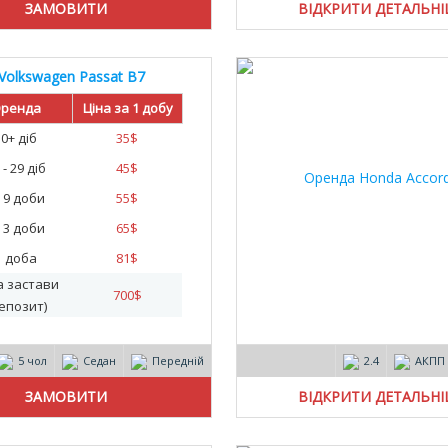
ВІДКРИТИ ДЕТАЛЬН
Volkswagen Passat B7
ренда
Ціна за 1 добу
30+ діб
35
$
 - 29 діб
45
$
- 9 доби
55
$
- 3 доби
65
$
1 доба
81
$
а застави
700
$
епозит)
5 чол
Седан
Передній
2.4
АКПП
ВІДКРИТИ ДЕТАЛЬН