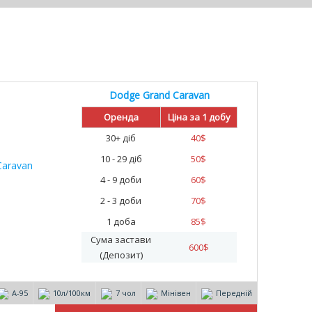
Dodge Grand Caravan
%
Оренда
Ціна за 1 добу
30+ діб
40
$
10 - 29 діб
50
$
4 - 9 доби
60
$
2 - 3 доби
70
$
1 доба
85
$
Сума застави
600
$
(Депозит)
А-95
10л/100км
7 чол
Мінівен
Передній