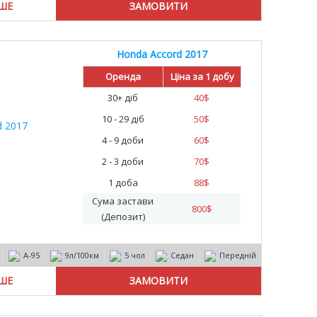
ІШЕ
Honda Accord 2017
Оренда
Ціна за 1 добу
30+ діб
40
$
10 - 29 діб
50
$
4 - 9 доби
60
$
2 - 3 доби
70
$
1 доба
88
$
Сума застави
800
$
(Депозит)
А-95
9л/100км
5 чол
Седан
Передній
ІШЕ