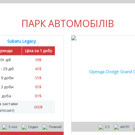
ПАРК АВТОМОБІЛІВ
Subaru Legacy
10
ренда
Ціна за 1 добу
30+ діб
38
$
 - 29 діб
45
$
- 9 доби
55
$
- 3 доби
65
$
1 доба
81
$
а застави
600
$
епозит)
5 чол
Седан
Повний
3.5
АКПП