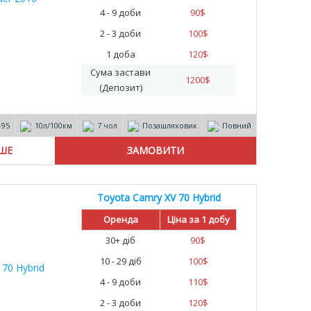
4 - 9 доби
90
$
2 - 3 доби
100
$
1 доба
120
$
Сума застави
1200
$
(Депозит)
-95
10л/100км
7 чол
Позашляховик
Повний
ІШЕ
Toyota Camry XV 70 Hybrid
Оренда
Ціна за 1 добу
30+ діб
90
$
10 - 29 діб
100
$
4 - 9 доби
110
$
2 - 3 доби
120
$