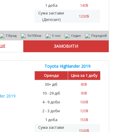
1 доба
140
$
Сума застави
1200
$
(Депозит)
Гібрид
7л/100км
5 чол
Седан
Передній
ІШЕ
Toyota Highlander 2019
%
Оренда
Ціна за 1 добу
30+ діб
80
$
10 - 29 діб
90
$
4 - 9 доби
100
$
2 - 3 доби
120
$
1 доба
150
$
Сума застави
1500
$