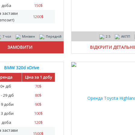
1 доба
150
$
а застави
1200
$
епозит)
7 чол
Мінівен
Передній
2.5
АКПП
ВІДКРИТИ ДЕТАЛЬН
BMW 320d xDrive
20
ренда
Ціна за 1 добу
30+ діб
70
$
 - 29 діб
80
$
- 9 доби
90
$
- 3 доби
100
$
1 доба
120
$
а застави
1500
$