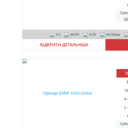
Сум
(Д
3.5
АКПП
А-95
9л/100км
ВІДКРИТИ ДЕТАЛЬНІШЕ
О
10
4 
2 
Сум