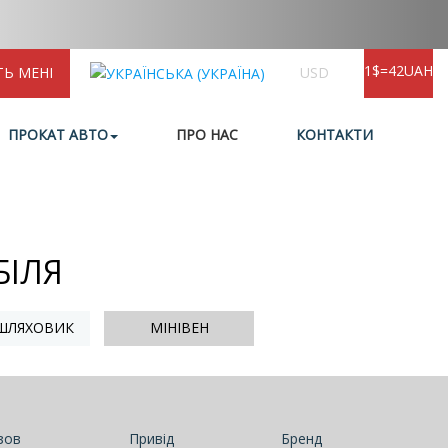
1$=42UAH
ТЬ МЕНІ
USD
ПРОКАТ АВТО
ПРО НАС
КОНТАКТИ
БІЛЯ
ШЛЯХОВИК
МІНІВЕН
зов
Привід
Бренд