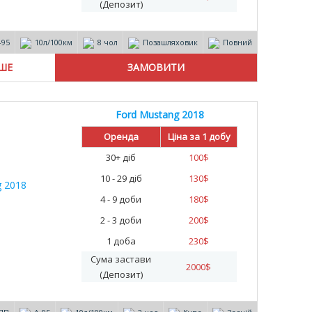
(Депозит)
-95
10л/100км
8 чол
Позашляховик
Повний
ІШЕ
Ford Mustang 2018
Оренда
Ціна за 1 добу
30+ діб
100
$
10 - 29 діб
130
$
4 - 9 доби
180
$
2 - 3 доби
200
$
1 доба
230
$
Сума застави
2000
$
(Депозит)