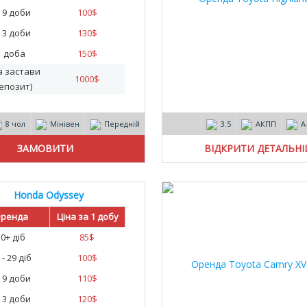
- 9 доби
100
$
- 3 доби
130
$
1 доба
150
$
а застави
1000
$
епозит)
8 чол
Мінівен
Передній
3.5
АКПП
А
ВІДКРИТИ ДЕТАЛЬН
Honda Odyssey
ренда
Ціна за 1 добу
30+ діб
85
$
 - 29 діб
100
$
- 9 доби
110
$
- 3 доби
120
$