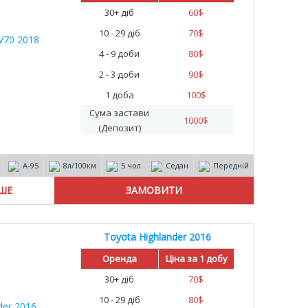
30+ діб
60
$
10 - 29 діб
70
$
4 - 9 доби
80
$
2 - 3 доби
90
$
1 доба
100
$
Сума застави
1000
$
(Депозит)
А-95
8л/100км
5 чол
Седан
Передній
ІШЕ
Toyota Highlander 2016
%
Оренда
Ціна за 1 добу
30+ діб
70
$
10 - 29 діб
80
$