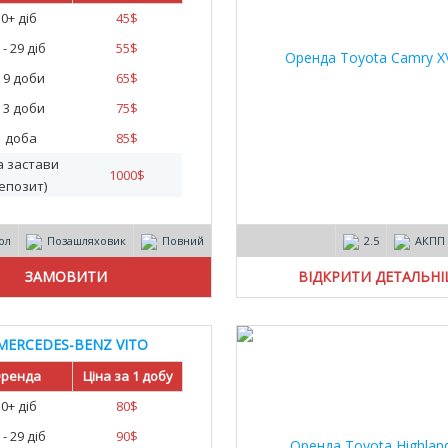
30+ діб
45
$
 - 29 діб
55
$
- 9 доби
65
$
- 3 доби
75
$
1 доба
85
$
а застави
1000
$
епозит)
ол
Позашляховик
Повний
2.5
АКПП
ВІДКРИТИ ДЕТАЛЬН
MERCEDES-BENZ VITO
10
ренда
Ціна за 1 добу
30+ діб
80
$
 - 29 діб
90
$