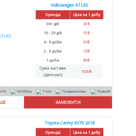
Volkswagen ATLAS
%
Оренда
Ціна за 1 добу
30+ діб
45
$
10 - 29 діб
55
$
4 - 9 доби
60
$
2 - 3 доби
70
$
1 доба
80
$
Сума застави
1000
$
(Депозит)
А-95
9л/100км
7 чол
Позашляховик
Повний
ІШЕ
Toyota Camry XV70 2018
Оренда
Ціна за 1 добу