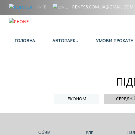
КИЇВ
RENT95.COM.UA@GMAIL.COM
+38 (067) 006 95 95
ГОЛОВНА
АВТОПАРК
УМОВИ ПРОКАТУ
ПІД
ЕКОНОМ
СЕРЕДНІ
Об'єм
Кпп
Пал