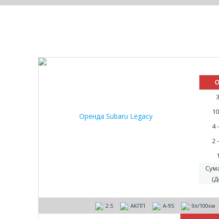
О
10
4 
2 
Сум
(Д
2.5
АКПП
А-95
9л/100км