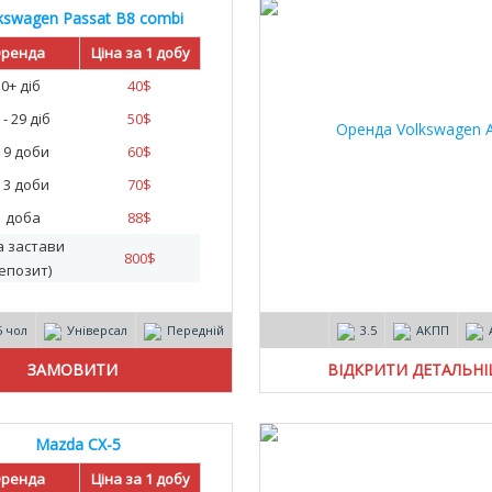
kswagen Passat B8 combi
30
ренда
Ціна за 1 добу
30+ діб
40
$
 - 29 діб
50
$
- 9 доби
60
$
- 3 доби
70
$
1 доба
88
$
а застави
800
$
епозит)
5 чол
Універсал
Передній
3.5
АКПП
ВІДКРИТИ ДЕТАЛЬН
Mazda CX-5
ренда
Ціна за 1 добу