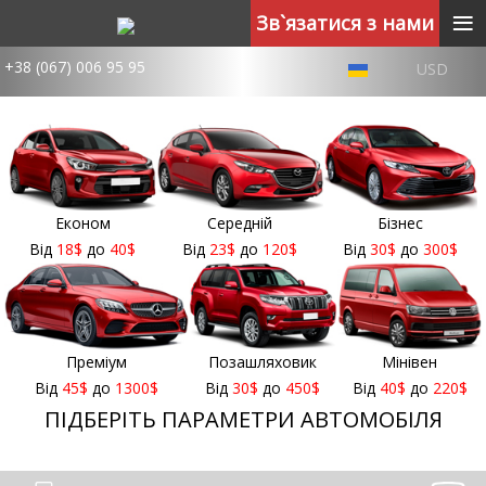
≡
Зв`язатися з нами
+38 (067) 006 95 95
USD
Економ
Середній
Бізнес
Від
18
$
до
40
$
Від
23
$
до
120
$
Від
30
$
до
300
$
Преміум
Позашляховик
Мінівен
Від
45
$
до
1300
$
Від
30
$
до
450
$
Від
40
$
до
220
$
ПІДБЕРІТЬ ПАРАМЕТРИ АВТОМОБІЛЯ