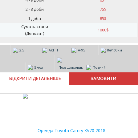
4 - 9 доби
65
$
2 - 3 доби
75
$
1 доба
85
$
Сума застави
1000
$
(Депозит)
2.5
АКПП
А-95
8л/100км
5 чол
Позашляховик
Повний
ВІДКРИТИ ДЕТАЛЬНІШЕ