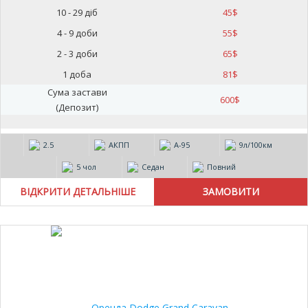
10 - 29 діб
45
$
4 - 9 доби
55
$
2 - 3 доби
65
$
1 доба
81
$
Сума застави
600
$
(Депозит)
2.5
АКПП
А-95
9л/100км
5 чол
Седан
Повний
ВІДКРИТИ ДЕТАЛЬНІШЕ
10%