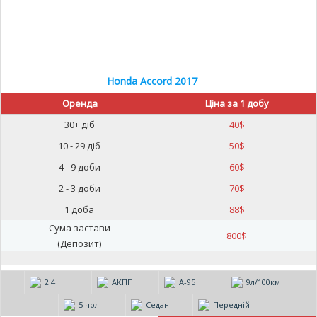
Honda Accord 2017
Оренда
Ціна за 1 добу
30+ діб
40
$
10 - 29 діб
50
$
4 - 9 доби
60
$
2 - 3 доби
70
$
1 доба
88
$
Сума застави
800
$
(Депозит)
2.4
АКПП
А-95
9л/100км
5 чол
Седан
Передній