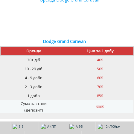
Dodge Grand Caravan
Оренда
Ціна за 1 добу
30+ діб
40
$
10 - 29 діб
50
$
4 - 9 доби
60
$
2 - 3 доби
70
$
1 доба
85
$
Сума застави
600
$
(Депозит)
3.5
АКПП
А-95
10л/100км