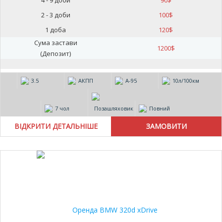
4 - 9 доби
90
$
2 - 3 доби
100
$
1 доба
120
$
Сума застави
1200
$
(Депозит)
3.5
АКПП
А-95
10л/100км
7 чол
Позашляховик
Повний
ВІДКРИТИ ДЕТАЛЬНІШЕ