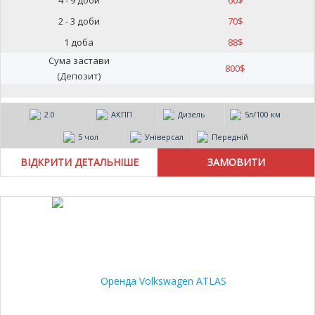
4 - 9 доби
60
$
2 - 3 доби
70
$
1 доба
88
$
Сума застави
800
$
(Депозит)
2.0
АКПП
Дизель
5л/100 км
5 чол
Універсал
Передній
ВІДКРИТИ ДЕТАЛЬНІШЕ
30%