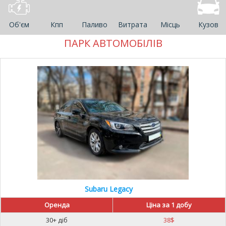
Об'єм
Кпп
Паливо
Витрата
Місць
Кузов
ПАРК АВТОМОБІЛІВ
Subaru Legacy
Оренда
Ціна за 1 добу
30+ діб
38
$