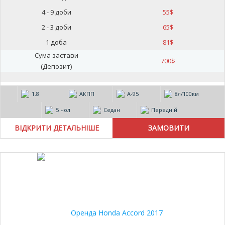
4 - 9 доби
55
$
2 - 3 доби
65
$
1 доба
81
$
Сума застави
700
$
(Депозит)
1.8
АКПП
А-95
8л/100км
5 чол
Седан
Передній
ВІДКРИТИ ДЕТАЛЬНІШЕ