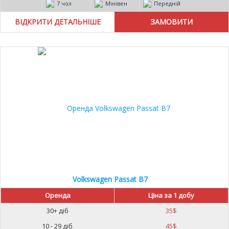
7 чол
Мінівен
Передній
ВІДКРИТИ ДЕТАЛЬНІШЕ
Volkswagen Passat B7
Оренда
Ціна за 1 добу
30+ діб
35
$
10 - 29 діб
45
$