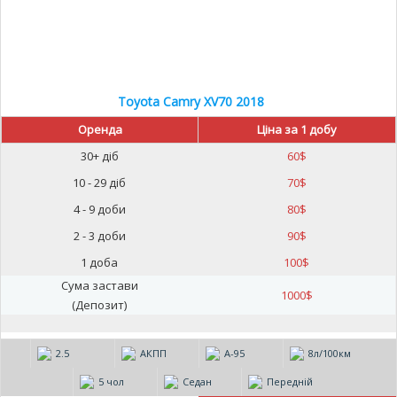
Toyota Camry XV70 2018
Оренда
Ціна за 1 добу
30+ діб
60
$
10 - 29 діб
70
$
4 - 9 доби
80
$
2 - 3 доби
90
$
1 доба
100
$
Сума застави
1000
$
(Депозит)
2.5
АКПП
А-95
8л/100км
5 чол
Седан
Передній