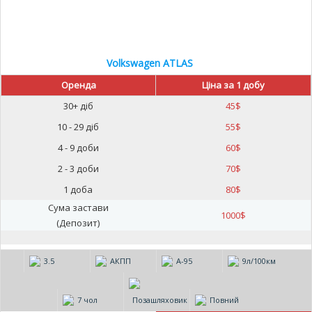
Volkswagen ATLAS
Оренда
Ціна за 1 добу
30+ діб
45
$
10 - 29 діб
55
$
4 - 9 доби
60
$
2 - 3 доби
70
$
1 доба
80
$
Сума застави
1000
$
(Депозит)
3.5
АКПП
А-95
9л/100км
7 чол
Позашляховик
Повний