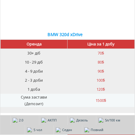
BMW 320d xDrive
Оренда
Ціна за 1 добу
30+ діб
70
$
10 - 29 діб
80
$
4 - 9 доби
90
$
2 - 3 доби
100
$
1 доба
120
$
Сума застави
1500
$
(Депозит)
2.0
АКПП
Дизель
5л/100 км
5 чол
Седан
Повний